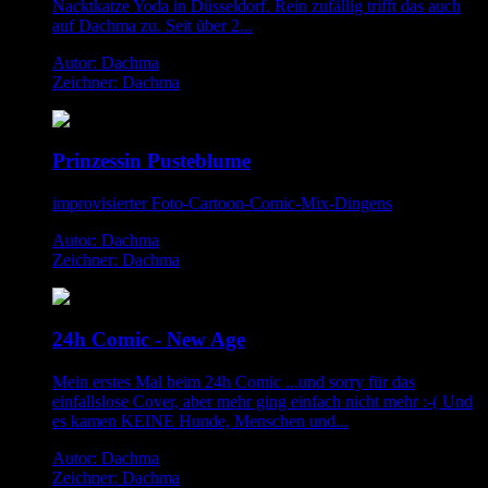
Nacktkatze Yoda in Düsseldorf. Rein zufällig trifft das auch
auf Dachma zu. Seit über 2...
Autor: Dachma
Zeichner: Dachma
Prinzessin Pusteblume
improvisierter Foto-Cartoon-Comic-Mix-Dingens
Autor: Dachma
Zeichner: Dachma
24h Comic - New Age
Mein erstes Mal beim 24h Comic ...und sorry für das
einfallslose Cover, aber mehr ging einfach nicht mehr :-( Und
es kamen KEINE Hunde, Menschen und...
Autor: Dachma
Zeichner: Dachma