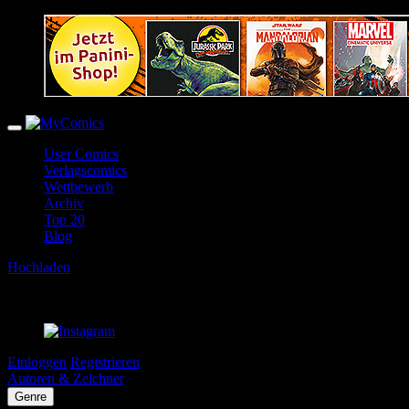
User Comics
Verlagscomics
Wettbewerb
Archiv
Top 20
Blog
Hochladen
Einloggen
Registrieren
Autoren & Zeichner
Genre