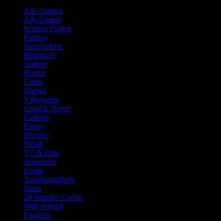
Alle Comics
Alle Genres
Science Fiction
Fantasy
Superhelden
Historisch
Andere
Horror
Crime
Manga
Videogame
Graphic Novel
Cartoon
Funny
Mystery
Musik
TV & Film
Abenteuer
Erotik
Autobiografisch
Satire
24 Stunden Comic
Web-Special
Englisch