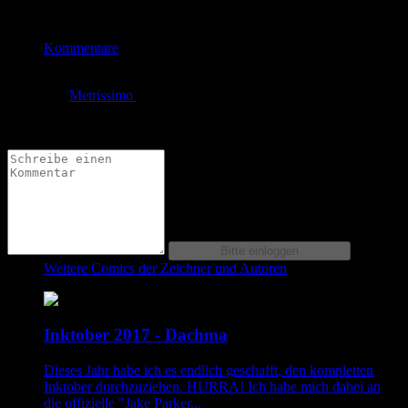
Durchschnitt
4.5 (25 Bewertungen)
Kommentare
von
Metrissimo
am
22.10.2012
um 18:40 Uhr
Ich kann es nicht anders sagen. ^^
Weitere Comics der Zeichner und Autoren
Inktober 2017 - Dachma
Dieses Jahr habe ich es endlich geschafft, den kompletten
Inktober durchzuziehen. HURRA! Ich habe mich dabei an
die offizielle "Jake Parker...