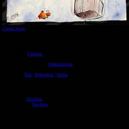
Comic lesen
Seitenanzahl:
1
Comic-Typ:
Einseiter
Abgeschlossen:
Ja
Genre:
Cartoon
Eingestellt:
22.10.2012
Hochgeladen von:
Pinkmützchn
Neueste Aktualisierung:
22.10.2012
Tags:
Hai
,
Italienisch
,
Mafia
Fastfood
Autor:
Dachma
Zeichner:
Dachma
Etwas aus meinem Cartoon-Skizzenbuch
Bewertung