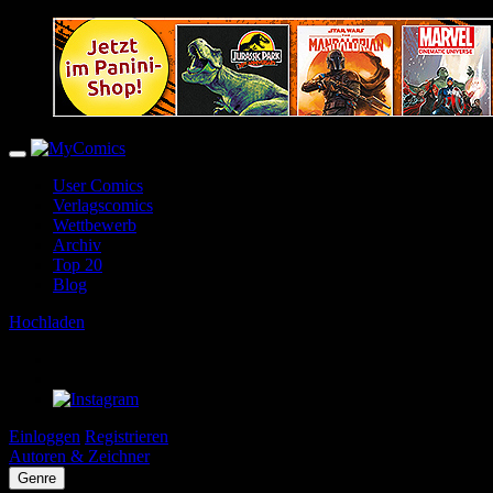
User Comics
Verlagscomics
Wettbewerb
Archiv
Top 20
Blog
Hochladen
Einloggen
Registrieren
Autoren & Zeichner
Genre