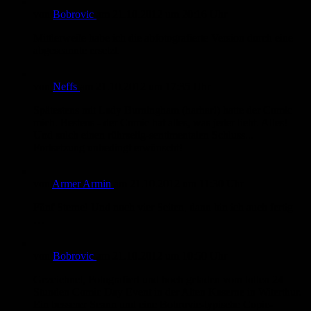
von
Bobrovic
am
21.10.2012
um 20:16 Uhr
Mittlerweile habe ich die abfotografierte Version durch eine
abgescannte ersetzt.
von
Neffs
am
21.10.2012
um 17:35 Uhr
Spätestens mit Lady Burningham (harhar!) hatte der Comic
mich. Bestens - der Comic hat alles, was jeder liebt. Alles!
Und solch einen rührselig-sentimentalen Schluss...
Fortsetzung unbedingt erwünscht!
von
Armer Armin
am
21.10.2012
um 11:30 Uhr
Fünf Sterne! Und noch vier Seiten, dann bin ich auch fertig
…
von
Bobrovic
am
21.10.2012
um 10:50 Uhr
Gezeichnet, Fotografiert und hoch geladen vom tollen 24
Stunden Comic Day Event in der Alten Kaserne in Witerthur.
Ein besserer Scann und eine Bobrovic-typische Copic-