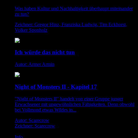
Was haben Kultur und Nachhaltigkeit überhaupt miteinander
zu tun?
Zeichner: Gregor Hinz, Franziska Ludwig, Tim Eckhorst,
Volker Sponholz
Ich würde das nicht tun
Autor: Armer Armin
Night of Monsters II - Kapitel 17
"Night of Monsters II" handelt von einer Gruppe junger
Erwachsener mit ungewöhnlichen Fähigkeiten. Denn obwohl
bei Vollmond etwas Wildes in...
Autor: Scarecrow
Zeichner: Scarecrow
Info