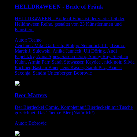
HELLDR4WEEN - Bride of Fränk
HELLDR4WEEN - Bride of Fränk ist der vierte Teil der
Helldraween Reihe, gestaltet von 23 Künstlerinnen und
Künstlern
Autor: Teamo
Zeichner: Mike Garbisch, Philipp Neundorf, LL , Teamo ,
Marek J. Sulewski, Anika Janneck, Uli Döring, Andi
Papelitzky, Anna Spies, Sascha Dörp, Sunny Ray, Stephan
Kuhn, Armin Parr, Sarah Stowasser, Kaydee , nick noir, Silvia
Püchner, Bastian Baier, Jens Kasper, Sarah Pilz, Bianca
Saxonja, Sandra Untenberger, Bobrovic
Beer Matters
Der Bierdeckel Comic. Komplett auf Bierdeckeln mit Tusche
gezeichnet. Das Thema: Bier (Natürlich!)
Autor: Bobrovic