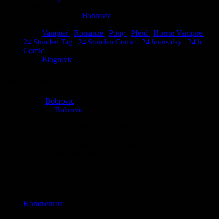
Eingestellt:
21.10.2012
Hochgeladen von:
Bobrovic
Neueste Aktualisierung:
02.04.2014
Tags:
Vampier
,
Romanze
,
Pony
,
Pferd
,
Horror Vampire
,
24 Stunden Tag
,
24 Stunden Comic
,
24 hours day
,
24 h
Comic
Link:
Blogrovic
24 h Comic - Graf Gaul
Autor:
Bobrovic
Zeichner:
Bobrovic
Frisch vom Even von Winterthur kommt mein 24 Stunden Werk. Es
beinhaltet das, was Mädchen am liebsten mögen: Pferde und
Vampire. Ein perfektes Marketing-Konzept. Ihr Verlage dürft mir
jetzt ruhig die Bude einrennen, ich warte auf Angebote.
Bewertung
Durchschnitt
4.0 (32 Bewertungen)
Kommentare