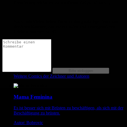
Kolorierung reiche ich zum späteren Zeitpunkt nach :)
Nochmals Vielen lieben Dank an das großartige Team von
der Alten Kaseren, das mir ein tolles und unvergessliches
Erlebnis beschert hat :D
Weitere Comics der Zeichner und Autoren
Mama Feminina
Es ist besser sich mit Brüsten zu beschäftigen, als sich mit der
Beschäftigung zu brüsten.
Autor: Bobrovic