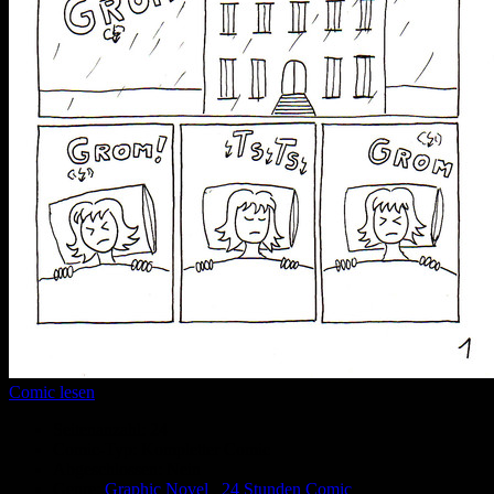
Comic lesen
Seitenanzahl:
24
Comic-Typ:
Kompletter Comic
Abgeschlossen:
Nein
Genre:
Graphic Novel
,
24 Stunden Comic