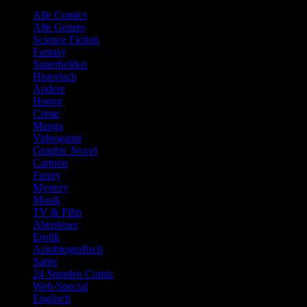
Alle Comics
Alle Genres
Science Fiction
Fantasy
Superhelden
Historisch
Andere
Horror
Crime
Manga
Videogame
Graphic Novel
Cartoon
Funny
Mystery
Musik
TV & Film
Abenteuer
Erotik
Autobiografisch
Satire
24 Stunden Comic
Web-Special
Englisch