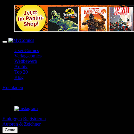
User Comics
Verlagscomics
Wettbewerb
Archiv
Top 20
Blog
Hochladen
Einloggen
Registrieren
Autoren & Zeichner
Genre