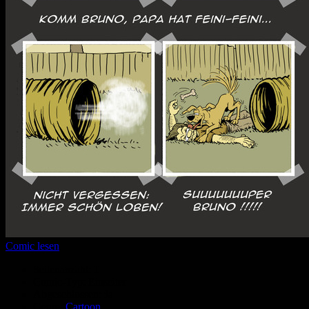
Comic lesen
Seitenanzahl:
1
Comic-Typ:
Einseiter
Abgeschlossen:
Ja
Genre:
Cartoon