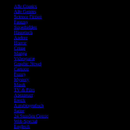
Alle Comics
Alle Genres
Science Fiction
Fantasy
Superhelden
Historisch
Andere
Horror
Crime
Manga
Videogame
Graphic Novel
Cartoon
Funny
Mystery
Musik
TV & Film
Abenteuer
Erotik
Autobiografisch
Satire
24 Stunden Comic
Web-Special
Englisch