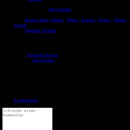
Eingestellt:
10.10.2012
Hochgeladen von:
Der Dogtari
Neueste Aktualisierung:
10.10.2012
Tags:
Brunos Baby Album
,
Welpe
,
dogtari
,
Dogge
,
Hunde
Schule
Link:
Dogtaris Website
Hundeschule 1
Autor:
Jeannette Brown
Zeichner:
Der Dogtari
Brunos Kinder und Jugendtage.
Bewertung
Durchschnitt
4.0 (16 Bewertungen)
Kommentare