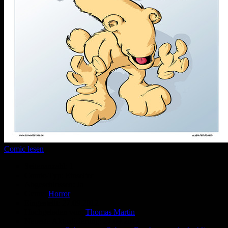
Comic lesen
Seitenanzahl:
1
Comic-Typ:
Einseiter
Abgeschlossen:
Ja
Genre:
Horror
Eingestellt:
27.09.2012
Hochgeladen von:
Thomas Martin
Neueste Aktualisierung:
27.09.2012