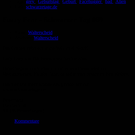
Tags:
grey
,
Geburtstag
,
Geburt
,
Facehugger
,
bad
,
Alien
Link:
schwarzetage.de
Furry Fear - Schwarzer Tag #69
Autor:
Walterscheid
Zeichner:
Walterscheid
Das Grauen kehrt ein in die WG im 4. Stock!
Lady Grey und Bär bekommen Nachwuchs.
Dabei begann doch alles nur mit einem Eieromelett am
Montagmorgen. Es gibt Tage, da sollte man besser im Bett bleiben.
Das hier und mehr krudes Zeug findet Ihr auf
www.schwarzetage.de
Bewertung
Durchschnitt
3.8 (36 Bewertungen)
Kommentare