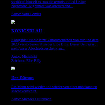
sacrificed himself to stop the terrorist called Living
Nightmare. Nightmare was arrested and...
Autor: Void Comics
KÖNIGSBLAU
Königsblau ist die letzte Zusammenarbeit von mir und dem
2023 verstorbenen Künstler Elbe Billy. Dieser Beitrag ist
mein/unser Abschiedsgeschenk an...
Autor: Michilinki
Zeichner: Elbe Billy
Der Dämon
Ein Mann wird wieder und wieder von einer unbekannten
Macht vernichtet.
Autor: Michael Lauterbach