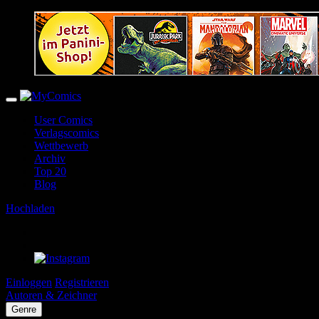
User Comics
Verlagscomics
Wettbewerb
Archiv
Top 20
Blog
Hochladen
Einloggen
Registrieren
Autoren & Zeichner
Genre