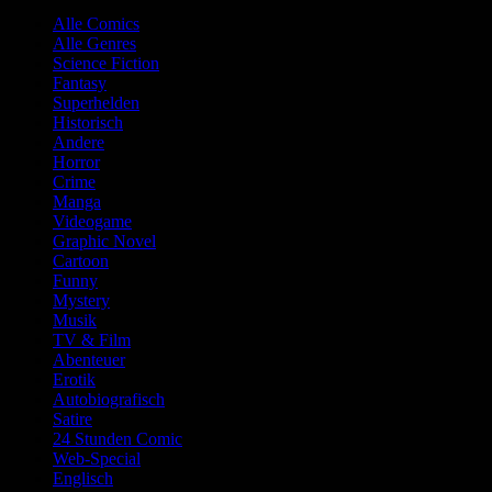
Alle Comics
Alle Genres
Science Fiction
Fantasy
Superhelden
Historisch
Andere
Horror
Crime
Manga
Videogame
Graphic Novel
Cartoon
Funny
Mystery
Musik
TV & Film
Abenteuer
Erotik
Autobiografisch
Satire
24 Stunden Comic
Web-Special
Englisch