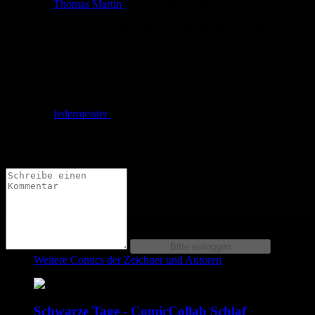
von
Thomas Martin
am
01.10.2012
um 13:32 Uhr
Naja, es gibt wahrscheinlich weniger Briefe und Pakete in
Zukunft. Dafür kann Bärlien aber die Zeugen Jehovas
auffressen.
Muss man abwägen...
von
federmeister
am
30.09.2012
um 19:23 Uhr
wirklich eine sehr nette Idee, der Pelzalien. Bin gespannt, was
der so anstellt ;-)
Weitere Comics der Zeichner und Autoren
Schwarze Tage - ComicCollab Schlaf