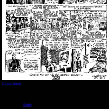
Comic lesen
Seitenanzahl:
1
Comic-Typ:
Einseiter
Abgeschlossen:
Ja
Genre:
Satire