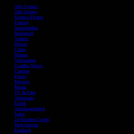
Alle Comics
Alle Genres
Science Fiction
Fantasy
Superhelden
Historisch
Andere
Horror
Crime
Manga
Videogame
Graphic Novel
Cartoon
Funny
Mystery
Musik
TV & Film
Abenteuer
Erotik
Autobiografisch
Satire
24 Stunden Comic
Web-Special
Englisch