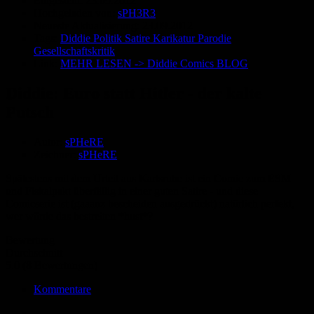
Eingestellt:
23.09.2012
Hochgeladen von:
sPH3R3
Neueste Aktualisierung:
23.09.2012
Tags:
Diddie Politik Satire Karikatur Parodie
Gesellschaftskritik
Link:
MEHR LESEN -> Diddie Comics BLOG
Diddie: Euro statt Hitler - der kalte
Putsch
Autor:
sPHeRE
Zeichner:
sPHeRE
Spätestens mit dem Urteil aus Karlsruhe ist ein Comic zum ESM
und Fiskalpakt überfällig in einer guten Satire - und diese
Comicserie ist (gaaanz bescheiden ausgedrückt) natürlich perfekt,
wer würde das bestreiten *hust*?
Bewertung
Durchschnitt
5.0 (8 Bewertungen)
Kommentare