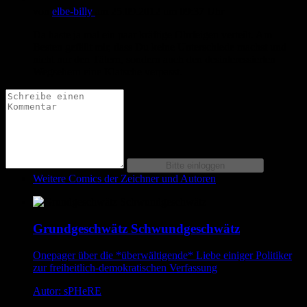
von
elbe-billy
am
25.09.2012
um 09:37 Uhr
Da haste ja mal ein paar kräftige Ohrfeigen verteilt. Am
Besten gefällt mir, dass Du keine Unterschiede machst und
nicht nur den Tätern, sondern auch den desinteressierten
Wegsehern eine Klatsche verpasst.
Weitere Comics der Zeichner und Autoren
Grundgeschwätz Schwundgeschwätz
Onepager über die *überwältigende* Liebe einiger Politiker
zur freiheitlich-demokratischen Verfassung
Autor: sPHeRE