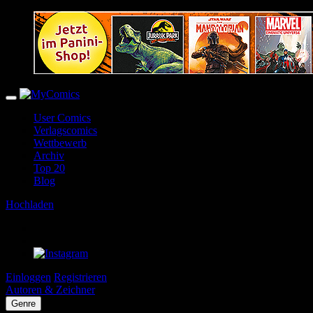
User Comics
Verlagscomics
Wettbewerb
Archiv
Top 20
Blog
Hochladen
Einloggen
Registrieren
Autoren & Zeichner
Genre