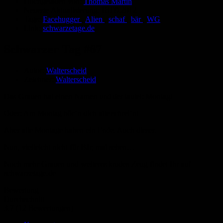
Hochgeladen von:
Thomas Martin
Neueste Aktualisierung:
18.09.2012
Tags:
Facehugger
,
Alien
,
schaf
,
bär
,
WG
Link:
schwarzetage.de
Schwarzer Tag #67
Autor:
Walterscheid
Zeichner:
Walterscheid
Das Grauen hat einen Namen und der lautet: Montag!
Oder: Am Montag hör’n dich alle schrei’n!
Aber alle Montage haben ein Ende. Auch dieser.
Nun, vielleicht nicht für Bär, mal sehen…
Noch mehr Grauen und weiteres krudes Zeug findet Ihr auf
schwarzetage.de
Bewertung
Durchschnitt
3.7 (12 Bewertungen)