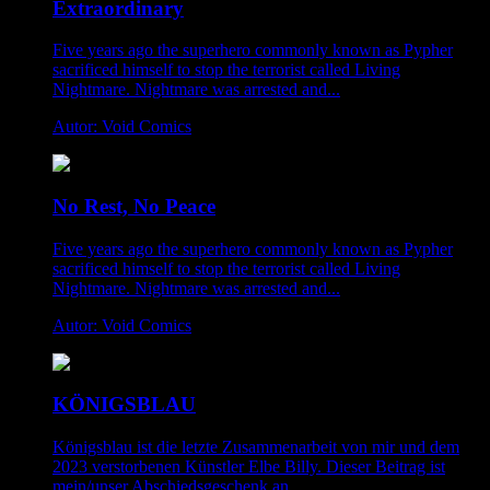
Extraordinary
Five years ago the superhero commonly known as Pypher
sacrificed himself to stop the terrorist called Living
Nightmare. Nightmare was arrested and...
Autor: Void Comics
No Rest, No Peace
Five years ago the superhero commonly known as Pypher
sacrificed himself to stop the terrorist called Living
Nightmare. Nightmare was arrested and...
Autor: Void Comics
KÖNIGSBLAU
Königsblau ist die letzte Zusammenarbeit von mir und dem
2023 verstorbenen Künstler Elbe Billy. Dieser Beitrag ist
mein/unser Abschiedsgeschenk an...