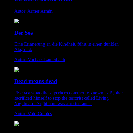
Autor: Armer Armin
Der See
Eine Erinnerung an die Kindheit, führt in einen dunklen
Abgrund.
Autor: Michael Lauterbach
Dead means dead
Five years ago the superhero commonly known as Pypher
sacrificed himself to stop the terrorist called Living
Nightmare. Nightmare was arrested and...
Autor: Void Comics