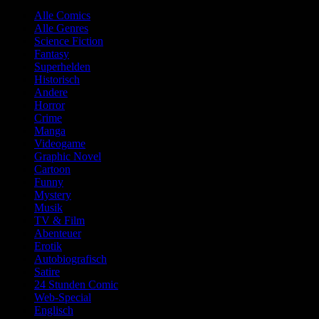
Alle Comics
Alle Genres
Science Fiction
Fantasy
Superhelden
Historisch
Andere
Horror
Crime
Manga
Videogame
Graphic Novel
Cartoon
Funny
Mystery
Musik
TV & Film
Abenteuer
Erotik
Autobiografisch
Satire
24 Stunden Comic
Web-Special
Englisch