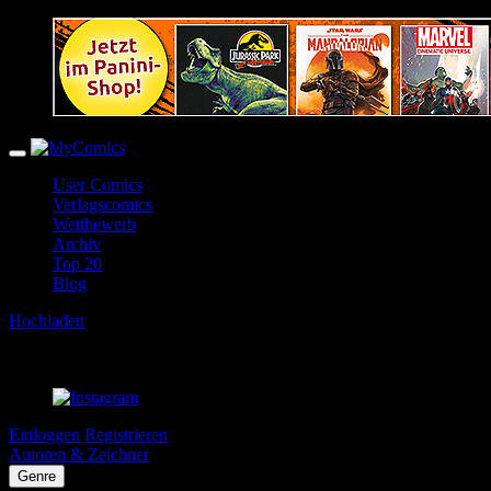
User Comics
Verlagscomics
Wettbewerb
Archiv
Top 20
Blog
Hochladen
Einloggen
Registrieren
Autoren & Zeichner
Genre