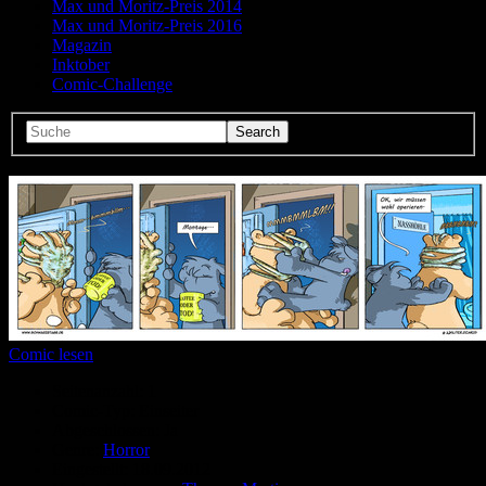
Max und Moritz-Preis 2014
Max und Moritz-Preis 2016
Magazin
Inktober
Comic-Challenge
Comic lesen
Seitenanzahl:
1
Comic-Typ:
Einseiter
Abgeschlossen:
Ja
Genre:
Horror
Eingestellt:
18.09.2012