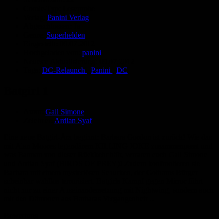
Comic-Typ:
Leseprobe
Verlag:
Panini Verlag
Abgeschlossen:
Ja
Genre:
Superhelden
Eingestellt:
09.07.2012
Hochgeladen von:
panini
Neueste Aktualisierung:
09.07.2012
Tags:
DC-Relaunch
,
Panini
,
DC
Batgirl 1
Autor:
Gail Simone
Zeichner:
Ardian Syaf
Eine neue Batgirl-Ära beginnt: Barbara Gordon ist zurück! Wie das
mit Alan Moores legendärem KILLING JOKE zusammenpasst und
was Batman von dieser Rückkehr hält, verraten euch Gail Simone
und Ardian Syaf (BIRDS OF PREY)! Zudem konfrontieren sie
Barbara mit einem mysteriösen Schurken, der Gothams Bürger
scheinbar wahllos terrorisiert. Batgirls Kampf gegen Mirror führt
nicht nur zu einer Auseinandersetzung mit Nightwing, sondern auch
mit den Dämonen aus Barbaras Vergangenheit ...
Bewertung