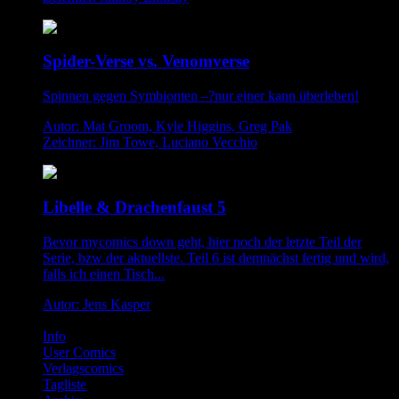
Spider-Verse vs. Venomverse
Spinnen gegen Symbionten –?nur einer kann überleben!
Autor: Mat Groom, Kyle Higgins, Greg Pak
Zeichner: Jim Towe, Luciano Vecchio
Libelle & Drachenfaust 5
Bevor mycomics down geht, hier noch der letzte Teil der
Serie, bzw der aktuellste. Teil 6 ist demnächst fertig und wird,
falls ich einen Tisch...
Autor: Jens Kasper
Info
User Comics
Verlagscomics
Tagliste