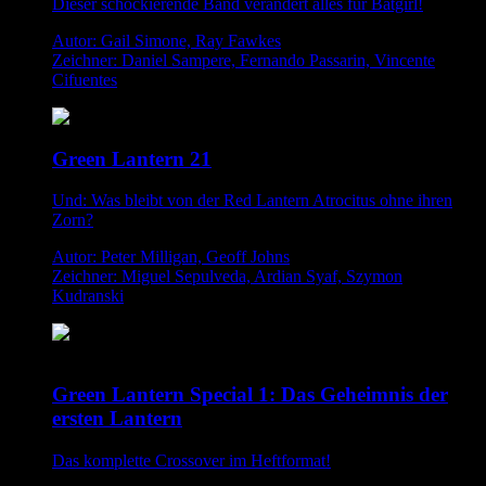
Dieser schockierende Band verändert alles für Batgirl!
Autor: Gail Simone, Ray Fawkes
Zeichner: Daniel Sampere, Fernando Passarin, Vincente
Cifuentes
Green Lantern 21
Und: Was bleibt von der Red Lantern Atrocitus ohne ihren
Zorn?
Autor: Peter Milligan, Geoff Johns
Zeichner: Miguel Sepulveda, Ardian Syaf, Szymon
Kudranski
Green Lantern Special 1: Das Geheimnis der
ersten Lantern
Das komplette Crossover im Heftformat!