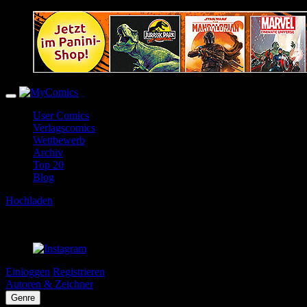
User Comics
Verlagscomics
Wettbewerb
Archiv
Top 20
Blog
Hochladen
Einloggen
Registrieren
Autoren & Zeichner
Genre