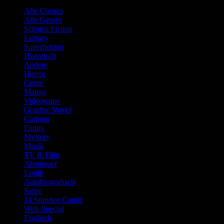
Alle Comics
Alle Genres
Science Fiction
Fantasy
Superhelden
Historisch
Andere
Horror
Crime
Manga
Videogame
Graphic Novel
Cartoon
Funny
Mystery
Musik
TV & Film
Abenteuer
Erotik
Autobiografisch
Satire
24 Stunden Comic
Web-Special
Englisch