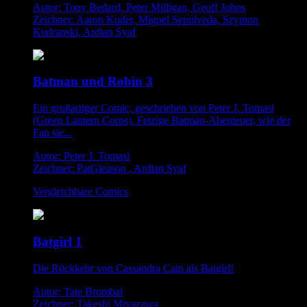
Autor: Tony Bedard, Peter Milligan, Geoff Johns
Zeichner: Aaron Kuder, Miguel Sepulveda, Szymon
Kudranski, Ardian Syaf
Batman und Robin 3
Ein großartiger Comic, geschrieben von Peter J. Tomasi
(Green Lantern Corps). Fetzige Batman-Abenteuer, wie der
Fan sie...
Autor: Peter J. Tomasi
Zeichner: PatGleason , Ardian Syaf
Vergleichbare Comics
Batgirl 1
Die Rückkehr von Cassandra Cain als Batgirl!
Autor: Tate Brombal
Zeichner: Takeshi Miyazawa