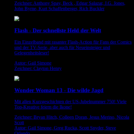
Zeichner: Anthony Spay, Beck , Edgar Salazar, J.G. Jones,
John Byrne, Kurt Schaffenberger, Rich Buckler
Flash - Der schnellste Held der Welt
Ein Einzelband mit rasanter Flash-Action für Fans der Comics
und der TV-Serie, aber auch für Neueinsteiger und
Gelegenheitsleser!
Autor: Gail Simone
Zeichner: Clayton Henry
Wonder Woman 13 - Die wilde Jagd
Mit allen Kurzgeschichten der US-Jubelnummer 750! Viele
Top-Kreative feiern die Ikone!
Zeichner: Bryan Hitch, Colleen Doran, Jesus Merino, Nicola
Scott
Autor: Gail Simone, Greg Rucka, Scott Snyder, Steve
Orlando