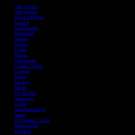
Alle Comics
Alle Genres
Science Fiction
Fantasy
Superhelden
Historisch
Andere
Horror
Crime
Manga
Videogame
Graphic Novel
Cartoon
Funny
Mystery
Musik
TV & Film
Abenteuer
Erotik
Autobiografisch
Satire
24 Stunden Comic
Web-Special
Englisch