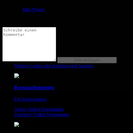
von
Max Power
am
13.07.2009
um 23:28 Uhr
Top-Qualität. Prima Arbeit, Volker.
Weitere Comics der Zeichner und Autoren
Kreuzschmerzen
Ein Jesuscartoon.
Autor: Volker Dornemann
Zeichner: Volker Dornemann