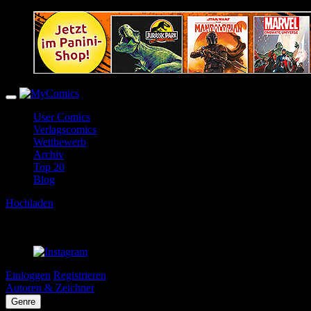
User Comics
Verlagscomics
Wettbewerb
Archiv
Top 20
Blog
Hochladen
Einloggen
Registrieren
Autoren & Zeichner
Genre