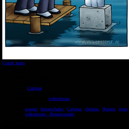
Comic lesen
Seitenanzahl:
1
Comic-Typ:
Einseiter
Abgeschlossen:
Ja
Genre:
Cartoon
Eingestellt:
03.03.2011
Hochgeladen von:
volkertoons
Neueste Aktualisierung:
03.03.2011
Tags:
wasser
,
betonschuhe
,
Cartoon
,
christus
,
Humor
,
jesus
Link:
volkertoons - Betonwunder
Betonwunder