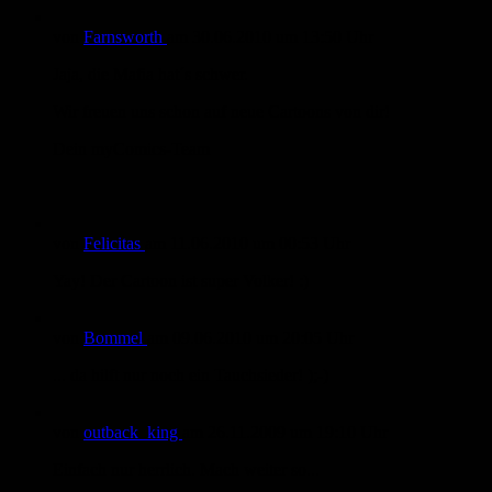
von
Farnsworth
am
30.06.2010
um 13:50 Uhr
Jaja, die Mafia hat´s schwer.
Wir freuen uns schon auf neue Cartoons von dir!
Dein myComics-Team
von
Felicitas
am
11.06.2010
um 00:53 Uhr
Yay! Der Cartoon ist super Volker! :)
von
Bommel
am
09.06.2010
um 20:05 Uhr
... da hilft nur noch ein Tauchsieder! );-)
von
outback_king
am
26.11.2009
um 19:10 Uhr
Einfach nur herrlich. Mach weiter so...