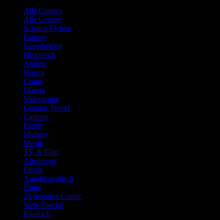
Alle Comics
Alle Genres
Science Fiction
Fantasy
Superhelden
Historisch
Andere
Horror
Crime
Manga
Videogame
Graphic Novel
Cartoon
Funny
Mystery
Musik
TV & Film
Abenteuer
Erotik
Autobiografisch
Satire
24 Stunden Comic
Web-Special
Englisch