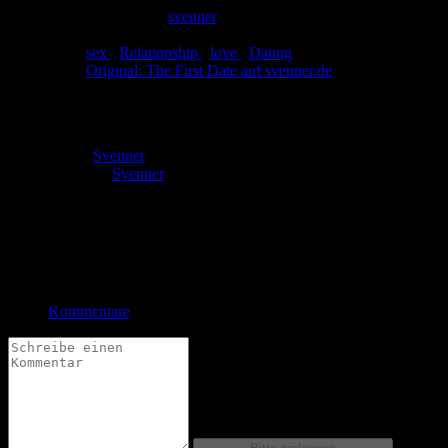
Hochgeladen von:
svenner
Neueste Aktualisierung:
10.05.2012
Tags:
sex
,
Relationship
,
love
,
Dating
Link:
Original: The First Date auf svenner.de
The First Date
Autor:
Svenner
Zeichner:
Svenner
Das Problem beim allerersten Date...
Bewertung
Durchschnitt
3.5 (8 Bewertungen)
Kommentare