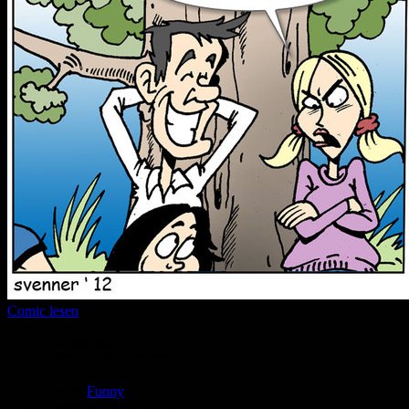
Comic lesen
Seitenanzahl:
1
Comic-Typ:
Einseiter
Abgeschlossen:
Ja
Genre:
Funny
Eingestellt:
10.05.2012