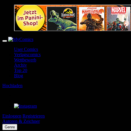
User Comics
Verlagscomics
Wettbewerb
Archiv
Top 20
Blog
Hochladen
Einloggen
Registrieren
Autoren & Zeichner
Genre