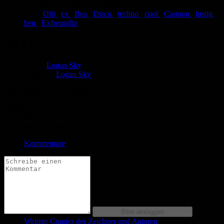
Neueste Aktualisierung:
29.04.2012
Tags:
Olli
,
ex
,
Bus
,
Disco
,
techno
,
cool
,
Cartoon
,
lustig
,
ben
,
Exfreundin
OLLI
Autor:
Logan Sky
Zeichner:
Logan Sky
Der Wahnsinn des Alltags.
Bewertung
Durchschnitt
5.0 (8 Bewertungen)
Kommentare
Weitere Comics der Zeichner und Autoren