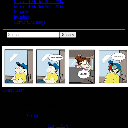
Max und Moritz-Preis 2014
Max und Moritz-Preis 2016
Magazin
Inktober
Comic-Challenge
Comic lesen
Seitenanzahl:
2
Comic-Typ:
Leseprobe
Abgeschlossen:
Ja
Genre:
Cartoon
Eingestellt:
29.04.2012
Hochgeladen von:
Logan Sky