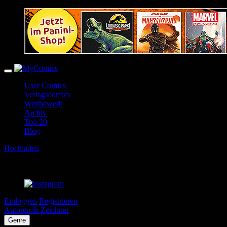
User Comics
Verlagscomics
Wettbewerb
Archiv
Top 20
Blog
Hochladen
Einloggen
Registrieren
Autoren & Zeichner
Genre