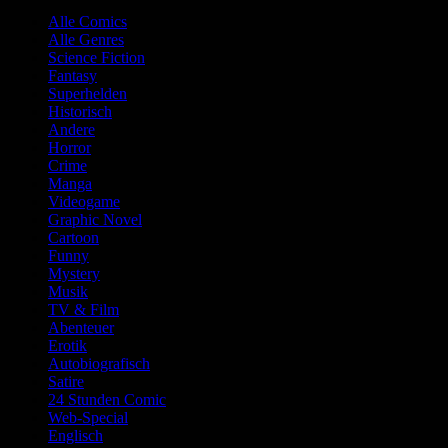
Alle Comics
Alle Genres
Science Fiction
Fantasy
Superhelden
Historisch
Andere
Horror
Crime
Manga
Videogame
Graphic Novel
Cartoon
Funny
Mystery
Musik
TV & Film
Abenteuer
Erotik
Autobiografisch
Satire
24 Stunden Comic
Web-Special
Englisch