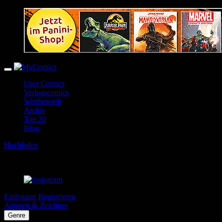
User Comics
Verlagscomics
Wettbewerb
Archiv
Top 20
Blog
Hochladen
Einloggen
Registrieren
Autoren & Zeichner
Genre