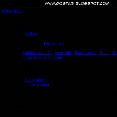
Comic lesen
Seitenanzahl:
1
Comic-Typ:
Einseiter
Abgeschlossen:
Ja
Genre:
Andere
Eingestellt:
15.06.2012
Hochgeladen von:
Der Dogtari
Neueste Aktualisierung:
15.06.2012
Tags:
Sondermann2012
,
webcomic
,
Hundecomic
,
Hund
,
de
Link:
Dogtaris Daily Cartoons
Morgengrauen
Autor:
Der Dogtari
Zeichner:
Der Dogtari
Ein Strip über die Probleme morgens aus dem Bett zu kommen. Nicht 
Bewertung
Durchschnitt
3.1 (44 Bewertungen)