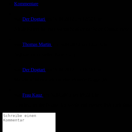
Kommentare
von
Der Dogtari
am
16.04.2012
um 12:52 Uhr
Ab 20 Katern hat man wahrscheinlich gar keine Chance mehr 
von
Thomas Martin
am
16.04.2012
um 12:51 Uhr
liegt das an virtuellen Katern... :)
von
Der Dogtari
am
16.04.2012
um 10:18 Uhr
Manchmal ist es auch nur eine virtuelle Dogge ;0)
von
Frau Kauz
am
16.04.2012
um 09:22 Uhr
... es liegt an der Dogge. Ich werde mal morgen früh auch dan