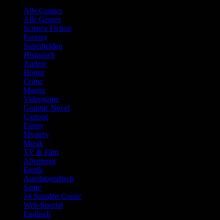
Alle Comics
Alle Genres
Science Fiction
Fantasy
Superhelden
Historisch
Andere
Horror
Crime
Manga
Videogame
Graphic Novel
Cartoon
Funny
Mystery
Musik
TV & Film
Abenteuer
Erotik
Autobiografisch
Satire
24 Stunden Comic
Web-Special
Englisch