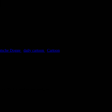
utsche Dogge
,
daily cartoon
,
Cartoon
nur für Hundefreunde geeignet...