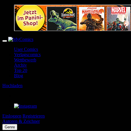
User Comics
Verlagscomics
Wettbewerb
Archiv
Top 20
Blog
Hochladen
Einloggen
Registrieren
Autoren & Zeichner
Genre