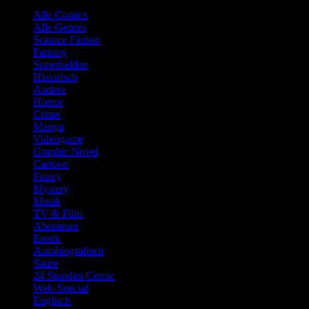
Alle Comics
Alle Genres
Science Fiction
Fantasy
Superhelden
Historisch
Andere
Horror
Crime
Manga
Videogame
Graphic Novel
Cartoon
Funny
Mystery
Musik
TV & Film
Abenteuer
Erotik
Autobiografisch
Satire
24 Stunden Comic
Web-Special
Englisch