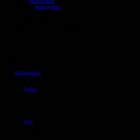
Autor:
Walterscheid
Zeichner:
Walterscheid
Die VATERFREUDEN erscheinen alle 14 Tage auf einem
Onlineforum für potentielle, angehende, seiende und vielleicht auch
für gewesende Väter UND auf meinem Blog
www.schwarzetage.de, den ich hoffnungsvoll und voller Spannung
für den Sondermann 2012 angemeldet habe.
Bewertung
Durchschnitt
4.3 (72 Bewertungen)
Kommentare
von
Gerlut
am
20.05.2012
um 13:34 Uhr
Aus dem Leben....kann mich dunkel erinnern, aber die
Cartoons lassen diese Zeit neu aufleben... super...
von
Josy
am
17.05.2012
um 22:37 Uhr
gut getroffen! Genau solche Väter gibt es wirklich! :)