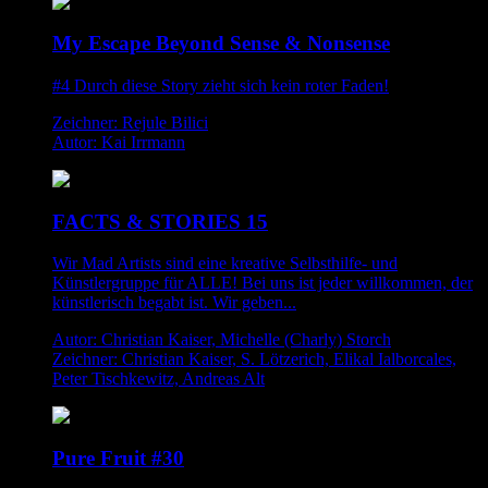
My Escape Beyond Sense & Nonsense
#4 Durch diese Story zieht sich kein roter Faden!
Zeichner: Rejule Bilici
Autor: Kai Irrmann
FACTS & STORIES 15
Wir Mad Artists sind eine kreative Selbsthilfe- und
Künstlergruppe für ALLE! Bei uns ist jeder willkommen, der
künstlerisch begabt ist. Wir geben...
Autor: Christian Kaiser, Michelle (Charly) Storch
Zeichner: Christian Kaiser, S. Lötzerich, Elikal Ialborcales,
Peter Tischkewitz, Andreas Alt
Pure Fruit #30