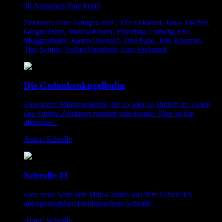
30 Ausgaben Pure Fruit!
Zeichner: Arne Auinger, Peti , Tim Eckhorst, Jonas Fischer,
Gregor Hinz, Andrea Köster, Franziska Ludwig, Eva
Muggenthaler, Karen Obenauf, Tine Pape, Jens Rassmus,
Tine Schulz, Volker Sponholz, Lara Swiontek
Die Gedankenkugelbahn
Eine kurze Minigeschichte, die so oder so ähnlich im Leben
des Autors/ Zeichners passiert sein könnte. Dies ist die
allererste...
Autor: Schrolle
Schrolle #1
Eine neue Serie von Mini-Comics aus dem Leben des
antropomorphen Eichhörnchens Schrolle.
Autor: Schrolle