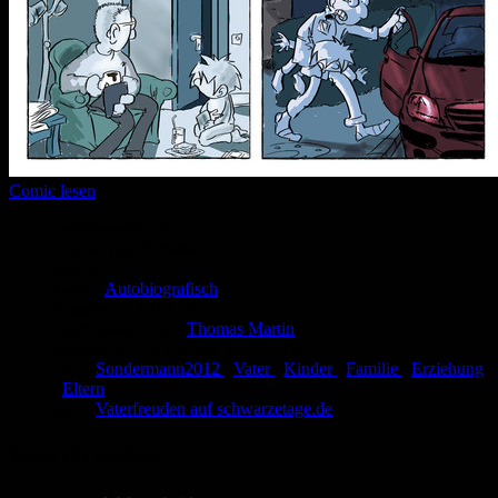
Comic lesen
Seitenanzahl:
10
Comic-Typ:
Unbekannt
Abgeschlossen:
Ja
Genre:
Autobiografisch
Eingestellt:
15.06.2012
Hochgeladen von:
Thomas Martin
Neueste Aktualisierung:
15.06.2012
Tags:
Sondermann2012
,
Vater
,
Kinder
,
Familie
,
Erziehung
,
Eltern
Link:
Vaterfreuden auf schwarzetage.de
Vaterfreuden