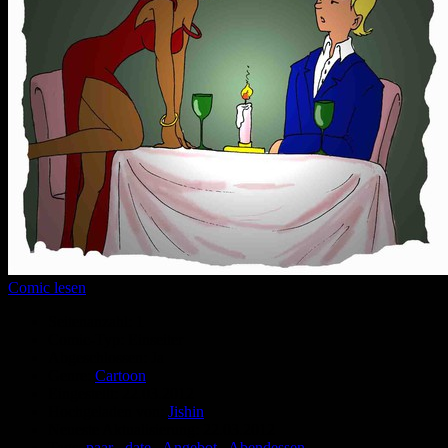
Comic lesen
Seitenanzahl:
1
Comic-Typ:
Einseiter
Abgeschlossen:
Ja
Genre:
Cartoon
Eingestellt:
22.03.2012
Hochgeladen von:
Jishin
Neueste Aktualisierung:
22.03.2012
Tags:
paar
,
date
,
Angebot
,
Abendessen