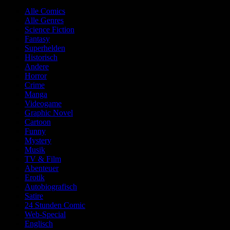
Alle Comics
Alle Genres
Science Fiction
Fantasy
Superhelden
Historisch
Andere
Horror
Crime
Manga
Videogame
Graphic Novel
Cartoon
Funny
Mystery
Musik
TV & Film
Abenteuer
Erotik
Autobiografisch
Satire
24 Stunden Comic
Web-Special
Englisch