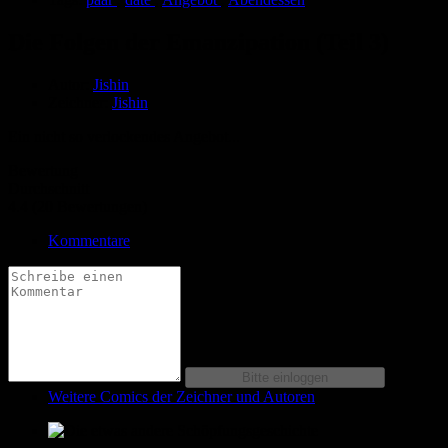
Die Folgen der Emanzipation (Teil 3)
Autor:
Jishin
Zeichner:
Jishin
Ein nicht so verlockendes Angebot...
Bewertung
Durchschnitt
4.4 (20 Bewertungen)
Kommentare
Weitere Comics der Zeichner und Autoren