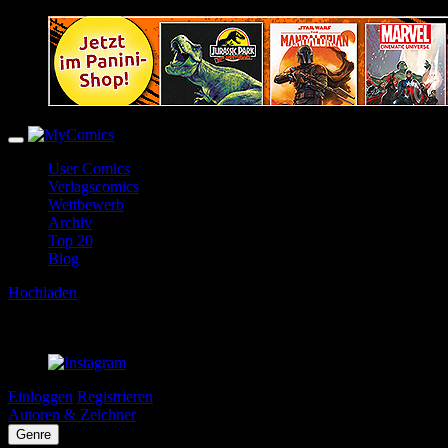
User Comics
Verlagscomics
Wettbewerb
Archiv
Top 20
Blog
Hochladen
Einloggen
Registrieren
Autoren & Zeichner
Genre