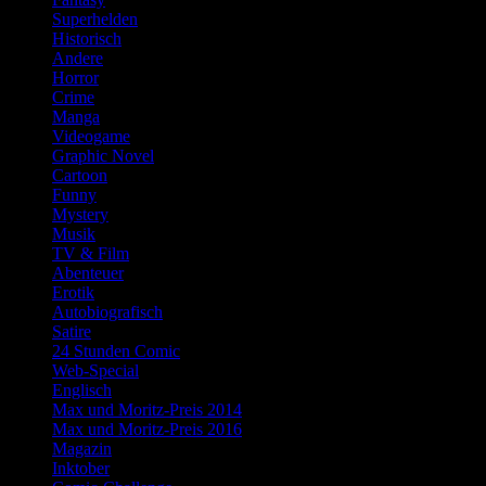
Superhelden
Historisch
Andere
Horror
Crime
Manga
Videogame
Graphic Novel
Cartoon
Funny
Mystery
Musik
TV & Film
Abenteuer
Erotik
Autobiografisch
Satire
24 Stunden Comic
Web-Special
Englisch
Max und Moritz-Preis 2014
Max und Moritz-Preis 2016
Magazin
Inktober