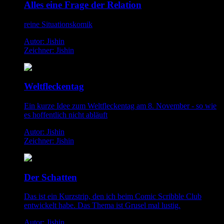
Alles eine Frage der Relation
reine Situationskomik
Autor: Jishin
Zeichner: Jishin
Weltfleckentag
Ein kurze Idee zum Weltfleckentag am 8. November - so wie
es hoffentlich nicht abläuft
Autor: Jishin
Zeichner: Jishin
Der Schatten
Das ist ein Kurzstrip, den ich beim Comic Scribble Club
entwickelt habe. Das Thema ist Grusel mal lustig.
Autor: Jishin