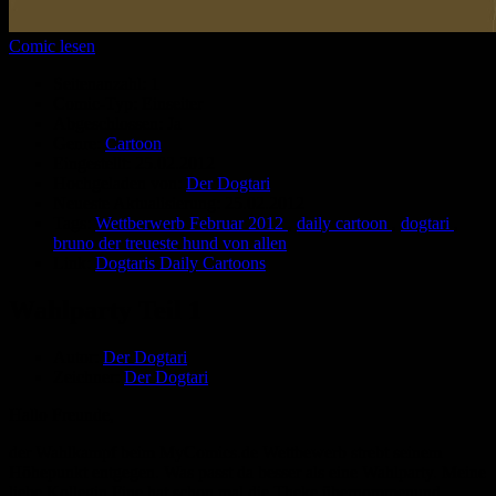
Comic lesen
Seitenanzahl:
1
Comic-Typ:
Einseiter
Abgeschlossen:
Ja
Genre:
Cartoon
Eingestellt:
25.02.2012
Hochgeladen von:
Der Dogtari
Neueste Aktualisierung:
25.02.2012
Tags:
Wettberwerb Februar 2012
,
daily cartoon
,
dogtari
,
bruno der treueste hund von allen
Link:
Dogtaris Daily Cartoons
Wahlparty Teil 1
Autor:
Der Dogtari
Zeichner:
Der Dogtari
Hallo Freunde,
der Wahlkampf beim MyComics.de Wettbewerb strebt seinem
Höhepunkt entgegen. Was passt da besser als eine Wahlparty. Meine
liebe Kollegin Fine hat schon mal die Theke übernommenund