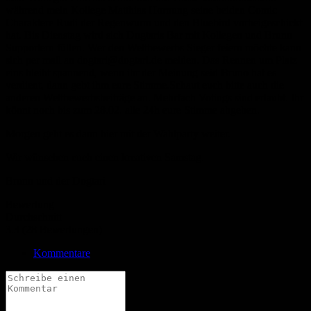
während mein Kollege Matthias Hornung seine beiden Comic
Charaktere Rudi der Regenwurm und den Bluebird vorbeigeschickt
hat. Bis Dienstag wird sich Dogtaris Bar mit Kollegen und Bruno
Supportern füllen. Wer den Wettbewerbs Sieger feiern möchte kann
sich per mail an dogtari@dogtari.de melden. Das Rennen um Platz
eins bleibt spannend, wenn ihr der Meinung seid Bruno hat es
verdient, dann gebt ihm eure Stimme.Schaut euch bitte auch die
anderen Wettbewerbsbeiträge an. Mehrfach Votings sind erlaubt. Ihr
könnt noch bis zum 28.02. alle 24h eure Stimme abgeben.
Morgen geht es dann hier mit der Wahlparty weiter.
Wir wünschen euch einen kreativen Samstag.
Bruno und der Dogtari
Bewertung
Durchschnitt
3.3 (28 Bewertungen)
Kommentare