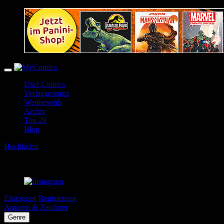
User Comics
Verlagscomics
Wettbewerb
Archiv
Top 20
Blog
Hochladen
Einloggen
Registrieren
Autoren & Zeichner
Genre