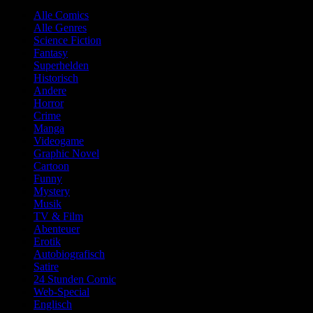
Alle Comics
Alle Genres
Science Fiction
Fantasy
Superhelden
Historisch
Andere
Horror
Crime
Manga
Videogame
Graphic Novel
Cartoon
Funny
Mystery
Musik
TV & Film
Abenteuer
Erotik
Autobiografisch
Satire
24 Stunden Comic
Web-Special
Englisch