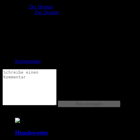
Autor:
Der Dogtari
Zeichner:
Der Dogtari
Heute gibt es Wahlwerbung für den Cartoonwettbewerb nach
Doggen Art.
Bewertung
Durchschnitt
3.5 (16 Bewertungen)
Kommentare
Comics dieser Serie
Hundewetter