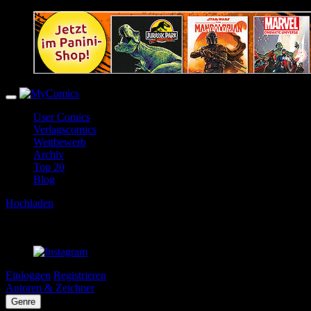
User Comics
Verlagscomics
Wettbewerb
Archiv
Top 20
Blog
Hochladen
Einloggen
Registrieren
Autoren & Zeichner
Genre