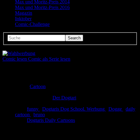
Max und Moritz-Preis 2014
Max und Moritz-Preis 2016
Magazin
Inktober
Comic-Challenge
Comic lesen
Comic als Serie lesen
Seitenanzahl:
1
Comic-Typ:
Einseiter
Abgeschlossen:
Ja
Genre:
Cartoon
Eingestellt:
31.01.2012
Hochgeladen von:
Der Dogtari
Neueste Aktualisierung:
31.01.2012
Tags:
funny
,
Dogtaris Dog School. Werbung
,
Dogge
,
daily
cartoon
,
bruno
Link:
Dogtaris Daily Cartoons
Wahlwerbung