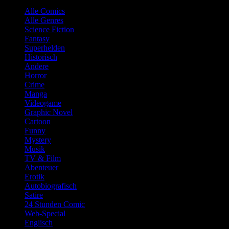
Alle Comics
Alle Genres
Science Fiction
Fantasy
Superhelden
Historisch
Andere
Horror
Crime
Manga
Videogame
Graphic Novel
Cartoon
Funny
Mystery
Musik
TV & Film
Abenteuer
Erotik
Autobiografisch
Satire
24 Stunden Comic
Web-Special
Englisch