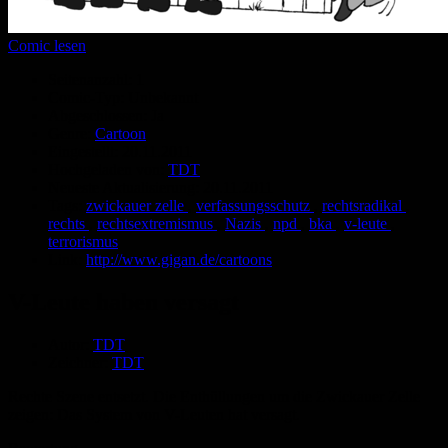
Comic lesen
Seitenanzahl:
1
Comic-Typ:
Unbekannt
Abgeschlossen:
Ja
Genre:
Cartoon
Eingestellt:
20.11.2011
Hochgeladen von:
TDT
Neueste Aktualisierung:
20.11.2011
Tags:
zwickauer zelle
,
verfassungsschutz
,
rechtsradikal
,
rechts
,
rechtsextremismus
,
Nazis
,
npd
,
bka
,
v-leute
,
terrorismus
Link:
http://www.gigan.de/cartoons
V-Leute haben versagt
Autor:
TDT
Zeichner:
TDT
Rechte Szene entsetzt. Die Enthüllungen um die Zwickauer Zelle
zeigen: Das System von V-Leuten hat versagt.