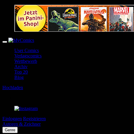
User Comics
Verlagscomics
Wettbewerb
Archiv
Top 20
Blog
Hochladen
Einloggen
Registrieren
Autoren & Zeichner
Genre