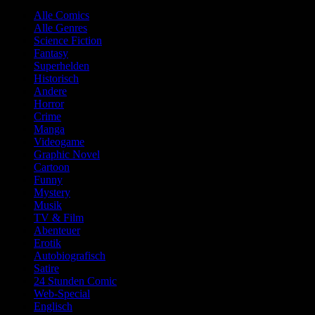
Alle Comics
Alle Genres
Science Fiction
Fantasy
Superhelden
Historisch
Andere
Horror
Crime
Manga
Videogame
Graphic Novel
Cartoon
Funny
Mystery
Musik
TV & Film
Abenteuer
Erotik
Autobiografisch
Satire
24 Stunden Comic
Web-Special
Englisch