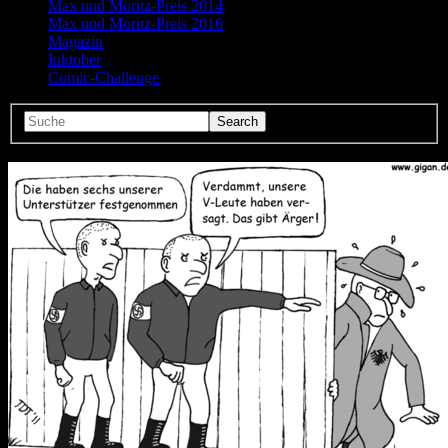
Max und Moritz-Preis 2014
Max und Moritz-Preis 2016
Magazin
Inktober
Comic-Challenge