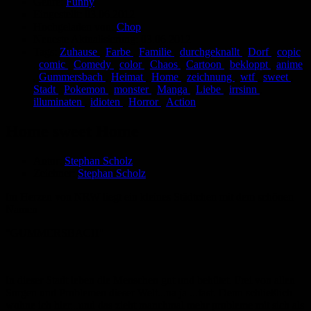
Genre:
Funny
Eingestellt:
03.06.2012
Hochgeladen von:
Chop
Neueste Aktualisierung:
03.06.2012
Tags:
Zuhause
,
Farbe
,
Familie
,
durchgeknallt
,
Dorf
,
copic
,
comic
,
Comedy
,
color
,
Chaos
,
Cartoon
,
bekloppt
,
anime
,
Gummersbach
,
Heimat
,
Home
,
zeichnung
,
wtf
,
sweet
,
Stadt
,
Pokemon
,
monster
,
Manga
,
Liebe
,
irrsinn
,
illuminaten
,
idioten
,
Horror
,
Action
Home sweet Home
Autor:
Stephan Scholz
Zeichner:
Stephan Scholz
Im Herzen von NRW liegt ein kleines Städtchen mit dem schönen
Namen
"GUMMERSBACH"
In dieser Stadt leben die Menschen gut und behütet. Frei von allen
Sorgen und Problemen dieser Welt...na ja ...fast. Denn schließlich
wohne ich hier...und das zieht manchmal mehr probleme mit sich als