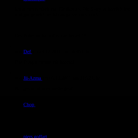
Ich stimm einfach mal für dich ab. Die Story ist herrlich irre
und gut gezeichnet ist das ganze auch noch.
Der Pokemonkampf ist das beste! ^^
von
Def
am
23.12.2011
um 10:36 Uhr
Das Ding nimmste mit heeme!
von
Jii-Azma
am
05.12.2011
um 21:52 Uhr
Bin gespannt wies weitergeht!
von
Chop
am
20.11.2011
um 11:40 Uhr
=D vielen dank für die netten Lobe ^^ neue seiten kommen
nächste woche. will das so einmal pro woche updaten ^^
von
piers goffart
am
18.11.2011
um 21:01 Uhr