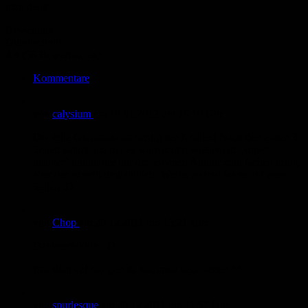
man denkt.
Bewertung
Durchschnitt
4.4 (56 Bewertungen)
Kommentare
von
calysium
am
18.01.2012
um 16:10 Uhr
Der fette Glumanda ist richtig der Knaller! Nach den ersten 3
Seiten dachte ich mir es wäre schon wieder ein ,,super
lustiger'' komik der nur den eigenen Author zum lachen bring,
aber der ist echt unglaublich! Weiter so und warte auf neue
Seiten :D
von
Chop
am
28.12.2011
um 13:21 Uhr
Dankeschööön =D
freu dich auf morgen da kommen neue seiten ^^
von
spurlesque
am
28.12.2011
um 11:57 Uhr