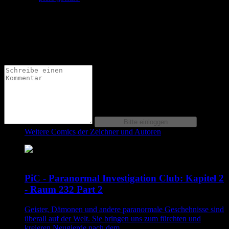
hahaha! der herbstgeist sieht mal bescheuert geil aus! der
hauptchakarkter ist aufjeden fall mal astreine
identifikationsfigur. am derbsten gut eingefangen finde ich die
fb- kommentare auf der letzten seite...dieser david füleki-
typische spruch, herrlich..hoffe da kommt noch mehr
Weitere Comics der Zeichner und Autoren
PiC - Paranormal Investigation Club: Kapitel 2
- Raum 232 Part 2
Geister, Dämonen und andere paranormale Geschehnisse sind
überall auf der Welt. Sie bringen uns zum fürchten und
kreieren Neugierde nach dem...