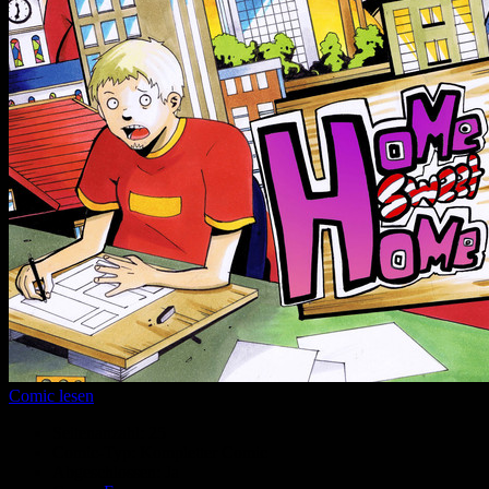
Comic lesen
Seitenanzahl:
25
Comic-Typ:
Kompletter Comic
Abgeschlossen:
Ja