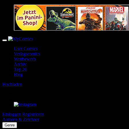
User Comics
Verlagscomics
Wettbewerb
Archiv
Top 20
Blog
Hochladen
Einloggen
Registrieren
Autoren & Zeichner
Genre