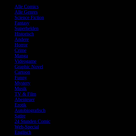
Alle Comics
Alle Genres
Science Fiction
Fantasy
Superhelden
Historisch
Andere
Horror
Crime
Manga
Videogame
Graphic Novel
Cartoon
Funny
Mystery
Musik
TV & Film
Abenteuer
Erotik
Autobiografisch
Satire
24 Stunden Comic
Web-Special
Englisch