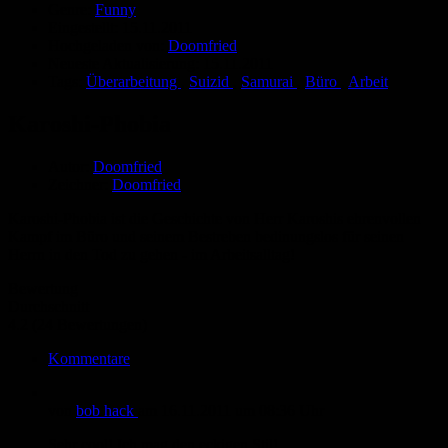
Genre:
Funny
Eingestellt:
15.11.2011
Hochgeladen von:
Doomfried
Neueste Aktualisierung:
15.11.2011
Tags:
Überarbeitung
,
Suizid
,
Samurai
,
Büro
,
Arbeit
Karoshi-Phobia
Autor:
Doomfried
Zeichner:
Doomfried
Karoshi-Phobia ist die Geschichte von Herr Karoshis ehrenvollen
Kampf im Büro und seinem Bestreben bedinungslos für seinen
Herrn in den Tod zu gehen - im Arbeitsalltag!
Bewertung
Durchschnitt
4.2 (24 Bewertungen)
Kommentare
von
bob hack
am
16.11.2011
um 08:36 Uhr
Sehr cool! Ich mag den eckigen Stil!