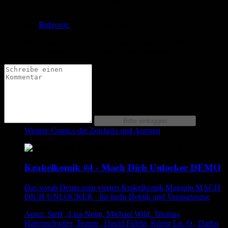
von
Bobrovic
am
15.11.2011
um 21:10 Uhr
Wenn doch nur alle Arbeitnehmer so motiviert wären, wie
Herr Karoshi… wir würden in einer besseren Welt leben :3
Weitere Comics der Zeichner und Autoren
Krakelkomik #4 - Mach Dich Unlocker DEMO
Das vorab Demo zum vierten Krakelkomik Magazin MACH
DICH UNLOCKER - für mehr Hektik und Verspannung
Autor: Steff , Lisa Neun, Michael Wild, Thomas
Hättenschwiler, Teamo , David Füleki, König Lü. Q., Darko