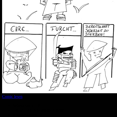
Comic lesen
Seitenanzahl:
10
Comic-Typ:
Kompletter Comic
Abgeschlossen:
Ja