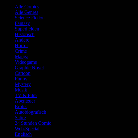
Alle Comics
Alle Genres
Science Fiction
Fantasy
Superhelden
Historisch
Andere
Horror
Crime
Manga
Videogame
Graphic Novel
Cartoon
Funny
Mystery
Musik
TV & Film
Abenteuer
Erotik
Autobiografisch
Satire
24 Stunden Comic
Web-Special
Englisch