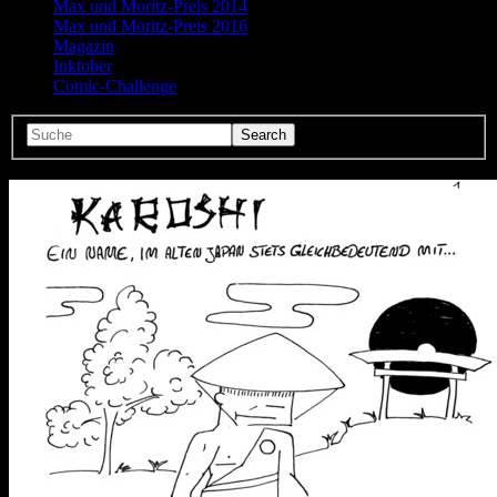
Max und Moritz-Preis 2014
Max und Moritz-Preis 2016
Magazin
Inktober
Comic-Challenge