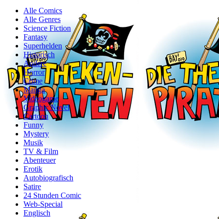
Alle Comics
Alle Genres
Science Fiction
Fantasy
Superhelden
Historisch
Andere
Horror
Crime
Manga
Videogame
Graphic Novel
Cartoon
Funny
Mystery
Musik
TV & Film
Abenteuer
Erotik
Autobiografisch
Satire
24 Stunden Comic
Web-Special
Englisch