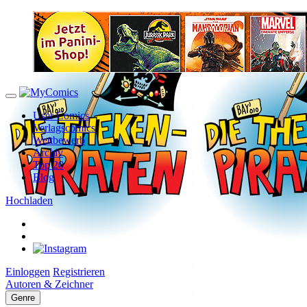
User Comics
Verlagscomics
Wettbewerb
Archiv
Top 20
Blog
Hochladen
Einloggen
Registrieren
Autoren & Zeichner
Genre