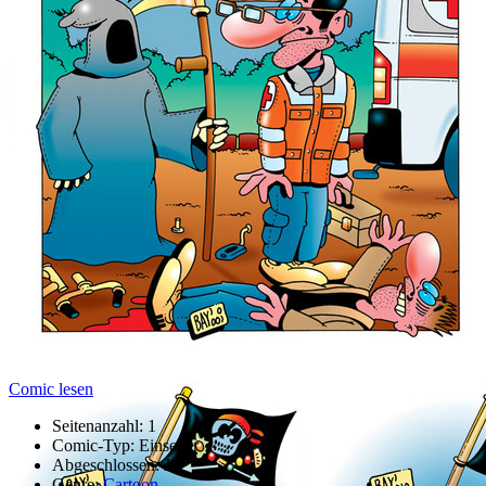
Comic lesen
Seitenanzahl:
1
Comic-Typ:
Einseiter
Abgeschlossen:
Ja
Genre:
Cartoon