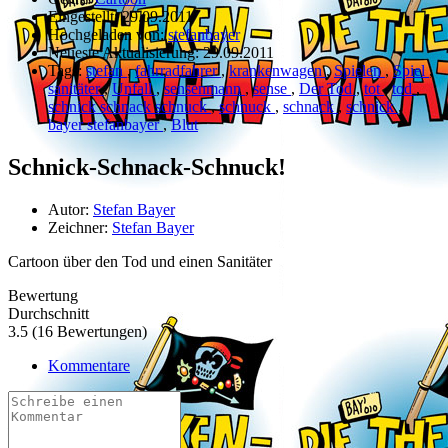
Eingestellt:
29.09.2011
Hochgeladen von:
stefanbayer
Neueste Aktualisierung:
29.09.2011
Tags:
stefan
,
fahrradfahrer
,
krankenwagen
,
Spielen
,
Spiel
,
sanitäter
,
Unfall
,
sensenmann
,
sense
,
Der Tod
,
tot
,
tod
,
schnick schnack schnuck
,
schnuck
,
schnack
,
schnick
,
bayer stefanbayer
,
Blut
Schnick-Schnack-Schnuck!
Autor:
Stefan Bayer
Zeichner:
Stefan Bayer
Cartoon über den Tod und einen Sanitäter
Bewertung
Durchschnitt
3.5 (16 Bewertungen)
Kommentare