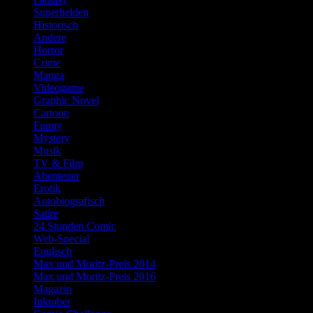
Superhelden
Historisch
Andere
Horror
Crime
Manga
Videogame
Graphic Novel
Cartoon
Funny
Mystery
Musik
TV & Film
Abenteuer
Erotik
Autobiografisch
Satire
24 Stunden Comic
Web-Special
Englisch
Max und Moritz-Preis 2014
Max und Moritz-Preis 2016
Magazin
Inktober