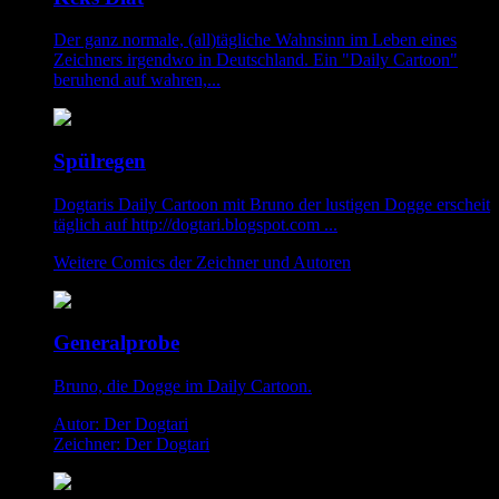
Der ganz normale, (all)tägliche Wahnsinn im Leben eines
Zeichners irgendwo in Deutschland. Ein "Daily Cartoon"
beruhend auf wahren,...
Spülregen
Dogtaris Daily Cartoon mit Bruno der lustigen Dogge erscheit
täglich auf http://dogtari.blogspot.com ...
Weitere Comics der Zeichner und Autoren
Generalprobe
Bruno, die Dogge im Daily Cartoon.
Autor: Der Dogtari
Zeichner: Der Dogtari