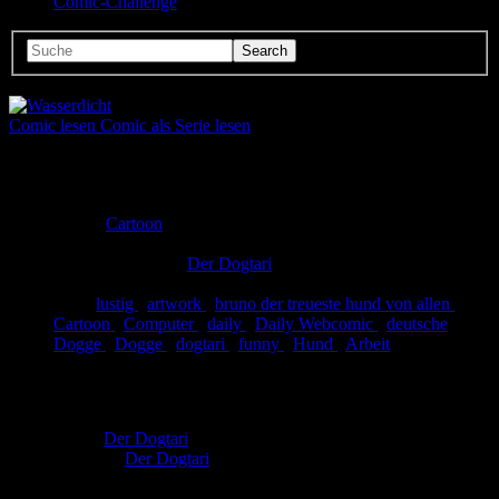
Comic-Challenge
Comic lesen
Comic als Serie lesen
Seitenanzahl:
1
Comic-Typ:
Einseiter
Abgeschlossen:
Ja
Genre:
Cartoon
Eingestellt:
12.01.2012
Hochgeladen von:
Der Dogtari
Neueste Aktualisierung:
12.01.2012
Tags:
lustig
,
artwork
,
bruno der treueste hund von allen
,
Cartoon
,
Computer
,
daily
,
Daily Webcomic
,
deutsche
Dogge
,
Dogge
,
dogtari
,
funny
,
Hund
,
Arbeit
Wasserdicht
Autor:
Der Dogtari
Zeichner:
Der Dogtari
Hallo Freunde,