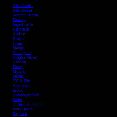
Alle Comics
Alle Genres
Science Fiction
Fantasy
Superhelden
Historisch
Andere
Horror
Crime
Manga
Videogame
Graphic Novel
Cartoon
Funny
Mystery
Musik
TV & Film
Abenteuer
Erotik
Autobiografisch
Satire
24 Stunden Comic
Web-Special
Englisch