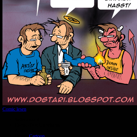
Comic lesen
Seitenanzahl:
1
Comic-Typ:
Unbekannt
Abgeschlossen:
Ja
Genre:
Cartoon