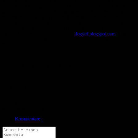
Wenn Euch gefällt, was Ihr hier seht, empfehlt die Seite weiter, oder
postet Eure Lieblingscartoons auf Eurer Facebook Seite.In den
letzten Tagen habe ich auch immer wieder Anfragen bekommen ob
man meine Cartoons auf anderen Blogs veröffentlichen darf. Na
klar, je mehr Menschen meine Cartoons sehen, um so besser. Bitte
schreibt zu dem veröffentlichten Cartoon nur einen Hinweis auf
meinen Blog oder setzt einen link zu
dogtari.blogspot.com
. Über
eine kurze Nachricht bezüglich der Veröffentlichung würde ich mich
freuen.
Weiter viel Spass mit meinen Cartoons!
Der Dogtari
Bewertung
Durchschnitt
4.5 (8 Bewertungen)
Kommentare