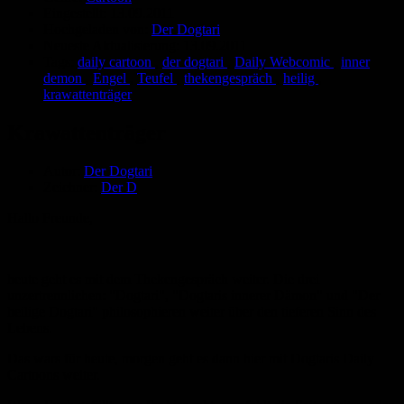
Eingestellt:
13.09.2011
Hochgeladen von:
Der Dogtari
Neueste Aktualisierung:
13.09.2011
Tags:
daily cartoon
,
der dogtari
,
Daily Webcomic
,
inner
demon
,
Engel
,
Teufel
,
thekengespräch
,
heilig
,
krawattenträger
Krawattenträger
Autor:
Der Dogtari
Zeichner:
Der D
Hallo Freunde,
heute geht es mit dem Thekengespräch weiter. Die drei
unzertrennlichen: "Dogtari", "Dogtaris innerer Dämon" und "Der
heilige Dogtari" philosophieren weiter über den tieferen Sinn des
Lebens.
Das wars für heute, morgen geht es dann hier mit Dogtaris Daily
Cartoons weiter.