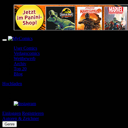
User Comics
Verlagscomics
Wettbewerb
Archiv
Top 20
Blog
Hochladen
Einloggen
Registrieren
Autoren & Zeichner
Genre