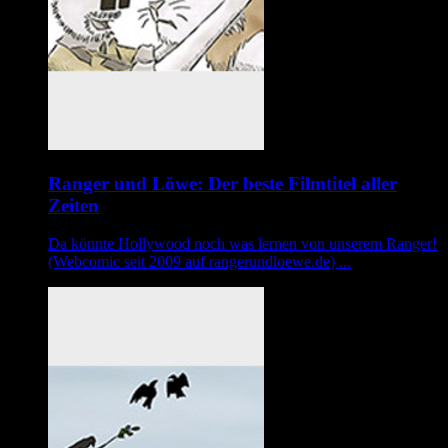
Ranger und Löwe: Der beste Filmtitel aller
Zeiten
Da könnte Hollywood noch was lernen von unserem Ranger!
(Webcomic seit 2009 auf rangerundloewe.de) ...