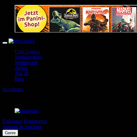
User Comics
Verlagscomics
Wettbewerb
Archiv
Top 20
Blog
Hochladen
Einloggen
Registrieren
Autoren & Zeichner
Genre