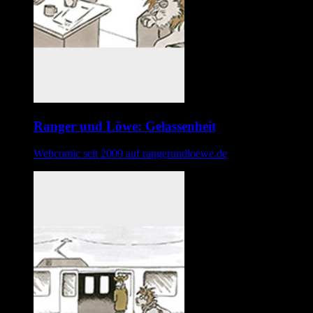
Ranger und Löwe: Gelassenheit
Webcomic seit 2009 auf rangerundloewe.de