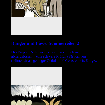
Ranger und Löwe: Sommerreifen 2
Das Projekt Reifenwechsel ist immer noch nicht
abgeschlossen – eine schwere Prüfung für Rangers
rudimentär ausgeprägte Geduld und Gelassenheit. Kluge...