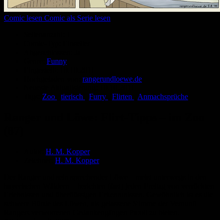
Comic lesen
Comic als Serie lesen
Seitenanzahl:
1
Comic-Typ:
Einseiter
Abgeschlossen:
Ja
Genre:
Funny
Eingestellt:
10.10.2011
Hochgeladen von:
rangerundloewe.de
Neueste Aktualisierung:
10.10.2011
Tags:
Zoo
,
tierisch
,
Furry
,
Flirten
,
Anmachsprüche
Ranger und Löwe: Flirt-Tipps – im Zoo
(87)
Autor:
H. M. Kopper
Zeichner:
H. M. Kopper
Der Ranger und sein sprechender Löwe – meist unterwegs in den
bayerischen Wäldern – berichten (fast) jeden Freitag von verrückten
Erlebnissen und überflüssigen Erkenntnissen. Gewöhnlich ist es die
schwere Bürde des Löwen, als gelassene Stimme der Vernunft
Rangers verworrenen Gedankengängen Paroli zu bieten.