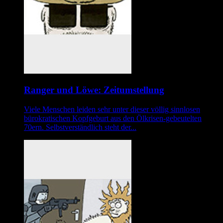
Ranger und Löwe: Zeitumstellung
Viele Menschen leiden sehr unter dieser völlig sinnlosen
bürokratischen Kopfgeburt aus den Ölkrisen-gebeutelten
70ern. Selbstverständlich steht der...