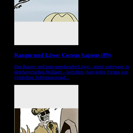
Ranger und Löwe: Corvus Sapiens (89)
Der Ranger und sein sprechender Löwe – meist unterwegs in
den bayerischen Wäldern – berichten (fast) jeden Freitag von
verrückten Erlebnissen und...