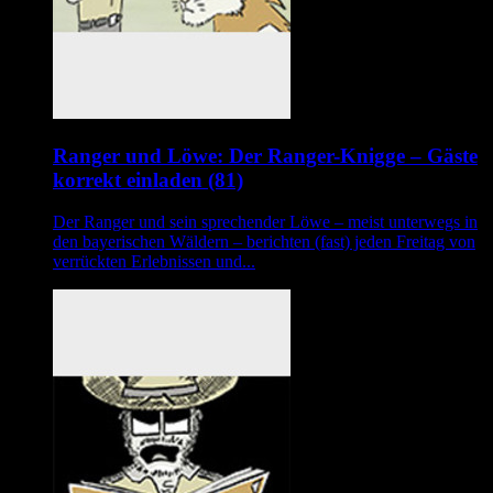
Ranger und Löwe: Der Ranger-Knigge – Gäste
korrekt einladen (81)
Der Ranger und sein sprechender Löwe – meist unterwegs in
den bayerischen Wäldern – berichten (fast) jeden Freitag von
verrückten Erlebnissen und...