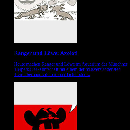
Ranger und Löwe: Axolotl
Heute machen Ranger und Löwe im Aquarium des Münchner
Tierparks Bekanntschaft mit einem der missverstandensten
Tiere überhaupt: dem immer lächelnden...