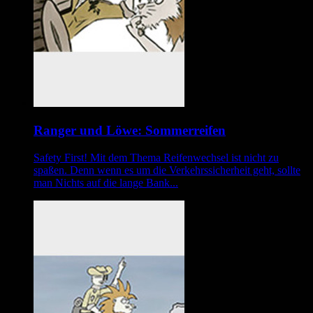
Ranger und Löwe: Sommerreifen
Safety First! Mit dem Thema Reifenwechsel ist nicht zu
spaßen. Denn wenn es um die Verkehrssicherheit geht, sollte
man Nichts auf die lange Bank...