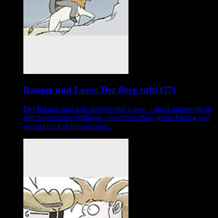
Ranger und Löwe: Der Berg ruft! (77)
Der Ranger und sein sprechender Löwe – meist unterwegs in
den bayerischen Wäldern – berichten (fast) jeden Freitag von
verrückten Erlebnissen und...