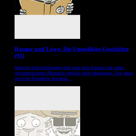
Ranger und Löwe: Die Unendliche Geschichte
(95)
Manche Entscheidungen darf man dem Ranger mit seiner
sitcomgeprägten Phantasie einfach nicht überlassen. Das muss
auch die Kindliche Kaiserin...