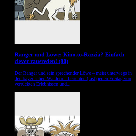
Ranger und Löwe: Kino.to-Razzia? Einfach
clever rausreden! (80)
Der Ranger und sein sprechender Löwe – meist unterwegs in
den bayerischen Wäldern – berichten (fast) jeden Freitag von
verrückten Erlebnissen und...