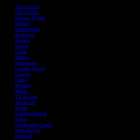
Alle Comics
Alle Genres
Science Fiction
Fantasy
Superhelden
Historisch
Andere
Horror
Crime
Manga
Videogame
Graphic Novel
Cartoon
Funny
Mystery
Musik
TV & Film
Abenteuer
Erotik
Autobiografisch
Satire
24 Stunden Comic
Web-Special
Englisch