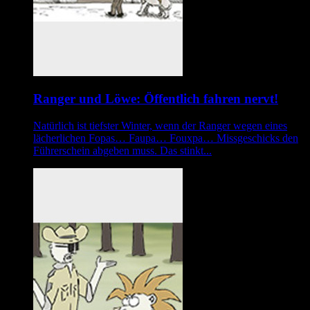
Ranger und Löwe: Öffentlich fahren nervt!
Natürlich ist tiefster Winter, wenn der Ranger wegen eines
lächerlichen Fopas… Faupa… Fouxpa… Missgeschicks den
Führerschein abgeben muss. Das stinkt...