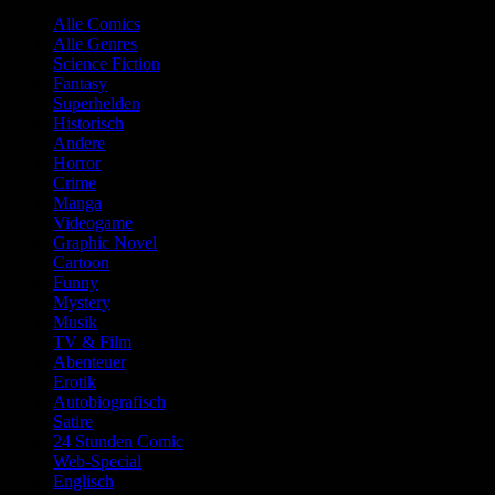
Alle Comics
Alle Genres
Science Fiction
Fantasy
Superhelden
Historisch
Andere
Horror
Crime
Manga
Videogame
Graphic Novel
Cartoon
Funny
Mystery
Musik
TV & Film
Abenteuer
Erotik
Autobiografisch
Satire
24 Stunden Comic
Web-Special
Englisch