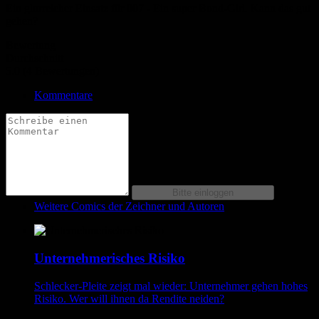
Ein glorreicher Einsatz für 007 - Ein super Bond-Girl. Kann das gut
gehen?
Bewertung
Durchschnitt
5.0 (4 Bewertungen)
Kommentare
Weitere Comics der Zeichner und Autoren
Unternehmerisches Risiko
Schlecker-Pleite zeigt mal wieder: Unternehmer gehen hohes
Risiko. Wer will ihnen da Rendite neiden?