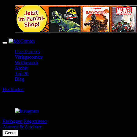
User Comics
Verlagscomics
Wettbewerb
Archiv
Top 20
Blog
Hochladen
Einloggen
Registrieren
Autoren & Zeichner
Genre