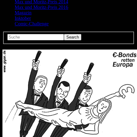
Max und Moritz-Preis 2014
Max und Moritz-Preis 2016
Magazin
Inktober
Comic-Challenge