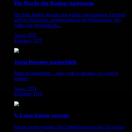
Die Macht der Rating-Agenturen
Die böse Rating Agentur hat wieder zugeschlagen. Diesmal
trifft es Österreich. Ausgerechnet in der Wintersaison. Wo
sollen wir jetzt bloß Ski...
Autor: TDT
Zeichner: TDT
Jopie Heesters unsterblich
Jopie ist unsterblich ... aber weiß er diesmal, vor wem er
auftritt?
Autor: TDT
Zeichner: TDT
V-Leute haben versagt
Rechte Szene entsetzt. Die Enthüllungen um die Zwickauer