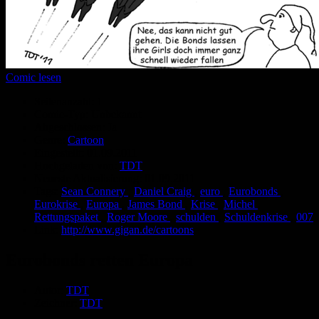
Comic lesen
Seitenanzahl:
1
Comic-Typ:
Unbekannt
Abgeschlossen:
Ja
Genre:
Cartoon
Eingestellt:
01.09.2011
Hochgeladen von:
TDT
Neueste Aktualisierung:
01.09.2011
Tags:
Sean Connery
,
Daniel Craig
,
euro
,
Eurobonds
,
Eurokrise
,
Europa
,
James Bond
,
Krise
,
Michel
,
Rettungspaket
,
Roger Moore
,
schulden
,
Schuldenkrise
,
007
Link:
http://www.gigan.de/cartoons
Eurobonds retten Europa
Autor:
TDT
Zeichner:
TDT