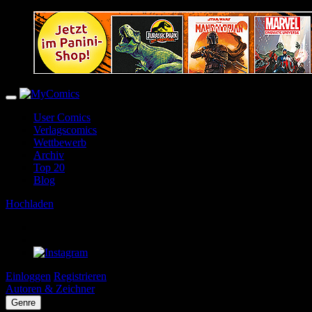
User Comics
Verlagscomics
Wettbewerb
Archiv
Top 20
Blog
Hochladen
Einloggen
Registrieren
Autoren & Zeichner
Genre