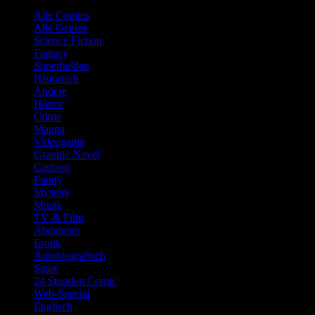
Alle Comics
Alle Genres
Science Fiction
Fantasy
Superhelden
Historisch
Andere
Horror
Crime
Manga
Videogame
Graphic Novel
Cartoon
Funny
Mystery
Musik
TV & Film
Abenteuer
Erotik
Autobiografisch
Satire
24 Stunden Comic
Web-Special
Englisch