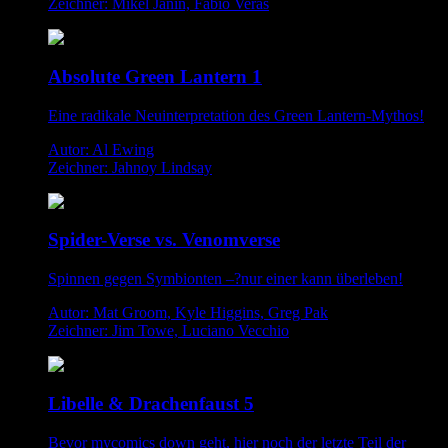
Zeichner: Mikel Janin, Fabio Veras
Absolute Green Lantern 1
Eine radikale Neuinterpretation des Green Lantern-Mythos!
Autor: Al Ewing
Zeichner: Jahnoy Lindsay
Spider-Verse vs. Venomverse
Spinnen gegen Symbionten –?nur einer kann überleben!
Autor: Mat Groom, Kyle Higgins, Greg Pak
Zeichner: Jim Towe, Luciano Vecchio
Libelle & Drachenfaust 5
Bevor mycomics down geht, hier noch der letzte Teil der