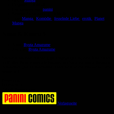
Genre:
Manga
Eingestellt:
18.08.2011
Hochgeladen von:
panini
Neueste Aktualisierung:
18.08.2011
Tags:
Manga
,
Komödie
,
fesselnde Liebe
,
erotik
,
Planet
Manga
Nana & Kaoru 5
Autor:
Ryuta Amazume
Zeichner:
Ryuta Amazume
Nachdem das erste Spanking gut ausgegangen ist, zieht Kaoru auch
im fünften Band wieder alle Register, um Nana ein paar aufregende
Abwechslungen zu verschaffen. Doch dann taucht unerwartet Tachi
wieder auf ...
Bewertung
Durchschnitt
3.4 (20 Bewertungen)
Verlagsseite
Jetzt bestellen bei