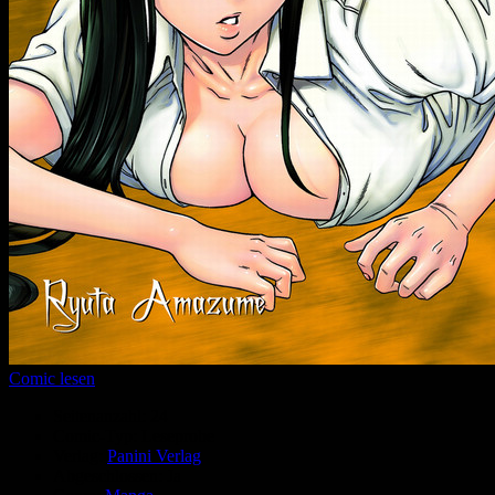
Comic lesen
Seitenanzahl:
24
Comic-Typ:
Leseprobe
Verlag:
Panini Verlag
Abgeschlossen:
Ja