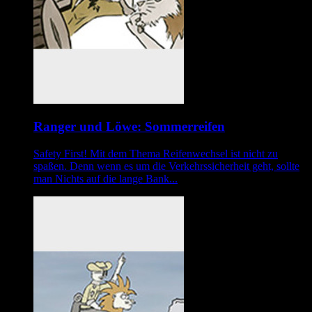
Ranger und Löwe: Sommerreifen
Safety First! Mit dem Thema Reifenwechsel ist nicht zu
spaßen. Denn wenn es um die Verkehrssicherheit geht, sollte
man Nichts auf die lange Bank...