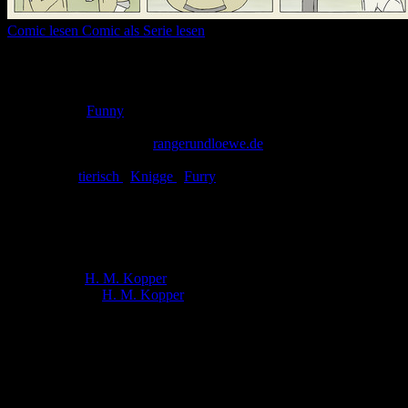
Comic lesen
Comic als Serie lesen
Seitenanzahl:
1
Comic-Typ:
Einseiter
Abgeschlossen:
Ja
Genre:
Funny
Eingestellt:
20.07.2011
Hochgeladen von:
rangerundloewe.de
Neueste Aktualisierung:
20.07.2011
Tags:
tierisch
,
Knigge
,
Furry
Ranger und Löwe: Der Ranger-Knigge –
Gäste korrekt einladen (81)
Autor:
H. M. Kopper
Zeichner:
H. M. Kopper
Der Ranger und sein sprechender Löwe – meist unterwegs in den
bayerischen Wäldern – berichten (fast) jeden Freitag von verrückten
Erlebnissen und überflüssigen Erkenntnissen. Gewöhnlich ist es die
schwere Bürde des Löwen, als gelassene Stimme der Vernunft
Rangers verworrenen Gedankengängen Paroli zu bieten.
(Webcomic seit 2009)