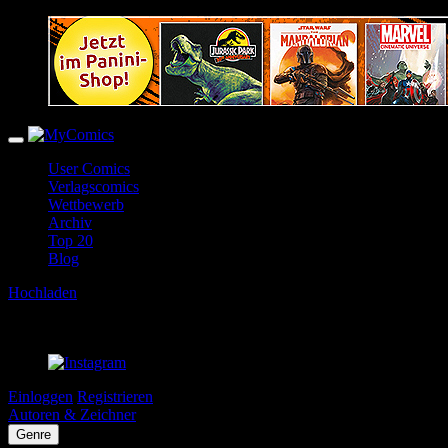
User Comics
Verlagscomics
Wettbewerb
Archiv
Top 20
Blog
Hochladen
Einloggen
Registrieren
Autoren & Zeichner
Genre