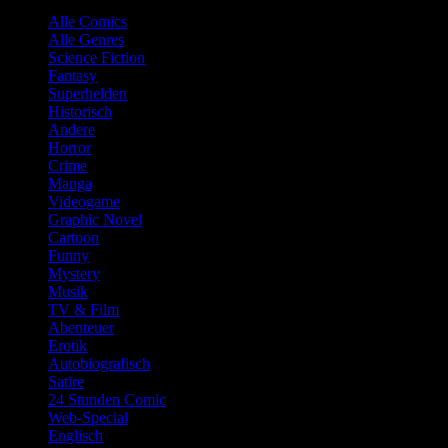
Alle Comics
Alle Genres
Science Fiction
Fantasy
Superhelden
Historisch
Andere
Horror
Crime
Manga
Videogame
Graphic Novel
Cartoon
Funny
Mystery
Musik
TV & Film
Abenteuer
Erotik
Autobiografisch
Satire
24 Stunden Comic
Web-Special
Englisch