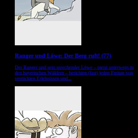
Ranger und Löwe: Der Berg ruft! (77)
Der Ranger und sein sprechender Löwe – meist unterwegs in
den bayerischen Wäldern – berichten (fast) jeden Freitag von
verrückten Erlebnissen und...