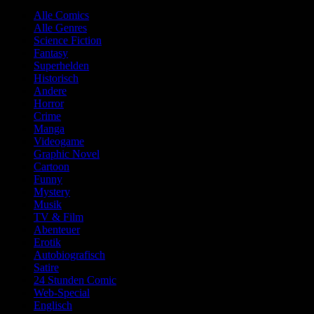
Alle Comics
Alle Genres
Science Fiction
Fantasy
Superhelden
Historisch
Andere
Horror
Crime
Manga
Videogame
Graphic Novel
Cartoon
Funny
Mystery
Musik
TV & Film
Abenteuer
Erotik
Autobiografisch
Satire
24 Stunden Comic
Web-Special
Englisch