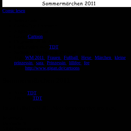
Comic lesen
Seitenanzahl:
1
Comic-Typ:
Unbekannt
Abgeschlossen:
Ja
Genre:
Cartoon
Eingestellt:
29.06.2011
Hochgeladen von:
TDT
Neueste Aktualisierung:
29.06.2011
Tags:
WM 2011
,
Frauen
,
Fußball
,
Hexe
,
Märchen
,
kleine
prinzessin
,
sara
,
Prinzessin
,
lillifee
,
fee
Link:
http://www.gigan.de/cartoons
Sommermärchen 2011
Autor:
TDT
Zeichner:
TDT
Frauen-Fußball-WM 2011. Mehr Sommermärchen geht nicht.
Bewertung
Durchschnitt
3.0 (8 Bewertungen)