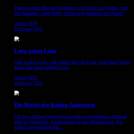
Piraten entern liberale Positionen und Sitze! Erst Berlin, jetzt
das Saarland - bald NRW, Schleswig-Holstein, der Bund?
Autor: TDT
Zeichner: TDT
Lena gegen Lena
Alle wollen Lena - alle sehen aus wie Lena. Jetzt plant Stefan
Raab den ganz großen Coup.
Autor: TDT
Zeichner: TDT
Die Macht der Rating-Agenturen
Die böse Rating Agentur hat wieder zugeschlagen. Diesmal
trifft es Österreich. Ausgerechnet in der Wintersaison. Wo
sollen wir jetzt bloß Ski...