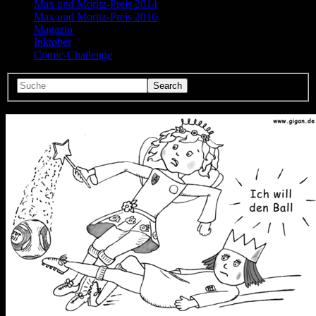
Max und Moritz-Preis 2014
Max und Moritz-Preis 2016
Magazin
Inktober
Comic-Challenge