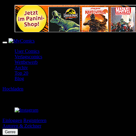
User Comics
Verlagscomics
Wettbewerb
Archiv
Top 20
Blog
Hochladen
Einloggen
Registrieren
Autoren & Zeichner
Genre