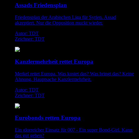
Assads Friedensplan
Friedensplan der Arabischen Liga für Syrien. Assad
akzeptiert. Nur die Opposition muckt wieder.
Autor: TDT
Zeichner: TDT
Kanzlermehrheit rettet Europa
Merkel rettet Europa. Was kostet das? Was bringt das? Keine
Ahnung. Hauptsache Kanzlermehrheit.
Autor: TDT
Zeichner: TDT
Eurobonds retten Europa
Ein glorreicher Einsatz für 007 - Ein super Bond-Girl. Kann
das gut gehen?