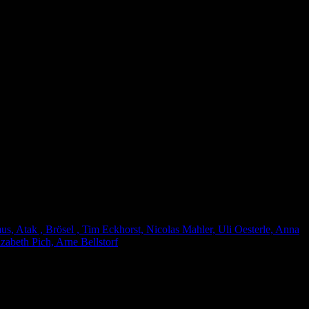
, Atak , Brösel , Tim Eckhorst, Nicolas Mahler, Uli Oesterle, Anna
zabeth Pich, Arne Bellstorf