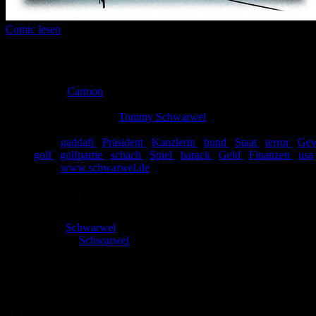
Comic lesen
Seitenanzahl:
1
Comic-Typ:
Einseiter
Abgeschlossen:
Ja
Genre:
Cartoon
Eingestellt:
19.06.2011
Hochgeladen von:
Tommy Schwarwel
Neueste Aktualisierung:
19.06.2011
Tags:
gaddafi
,
Präsident
,
Kanzlerin
,
bund
,
Staat
,
terror
,
Gew
golf
,
golfpartie
,
schach
,
Spiel
,
barack
,
Geld
,
Finanzen
,
usa
Link:
www.schwarwel.de
Sport und Politik
Autor:
Schwarwel
Zeichner:
Schwarwel
"Sport und Politik - Gaddafis Schachspiel und Obamas Golfpartie 
Bewertung
Durchschnitt
2.8 (16 Bewertungen)