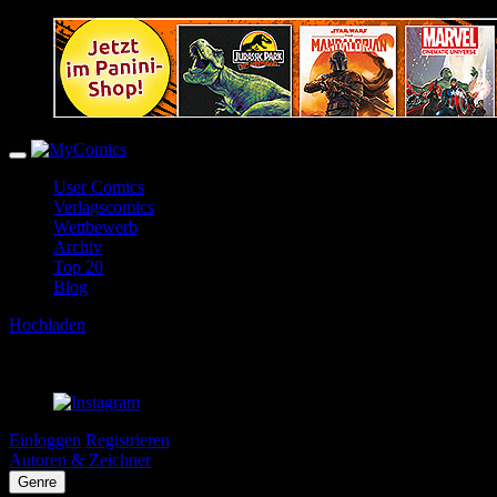
User Comics
Verlagscomics
Wettbewerb
Archiv
Top 20
Blog
Hochladen
Einloggen
Registrieren
Autoren & Zeichner
Genre