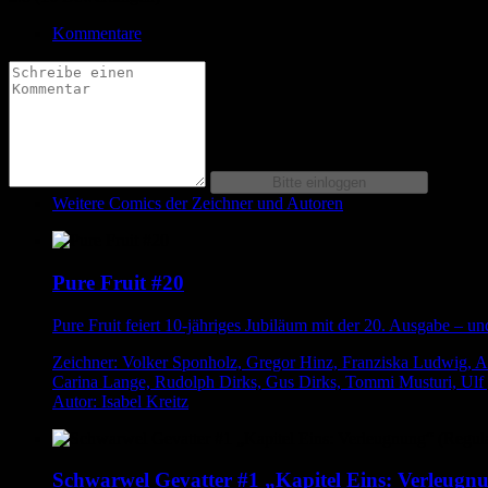
Kommentare
Weitere Comics der Zeichner und Autoren
Pure Fruit #20
Pure Fruit feiert 10-jähriges Jubiläum mit der 20. Ausgabe – u
Zeichner: Volker Sponholz, Gregor Hinz, Franziska Ludwig, An
Carina Lange, Rudolph Dirks, Gus Dirks, Tommi Musturi, Ulf ,
Autor: Isabel Kreitz
Schwarwel Gevatter #1 „Kapitel Eins: Verleugnu