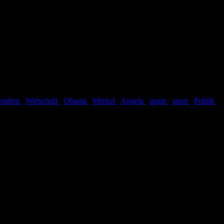
esident
,
Wirtschaft
,
Obama
,
Merkel
,
Angela
,
angie
,
sport
,
Politik
,
11