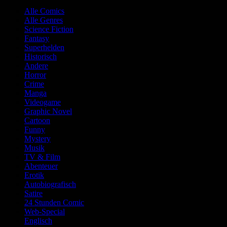
Alle Comics
Alle Genres
Science Fiction
Fantasy
Superhelden
Historisch
Andere
Horror
Crime
Manga
Videogame
Graphic Novel
Cartoon
Funny
Mystery
Musik
TV & Film
Abenteuer
Erotik
Autobiografisch
Satire
24 Stunden Comic
Web-Special
Englisch