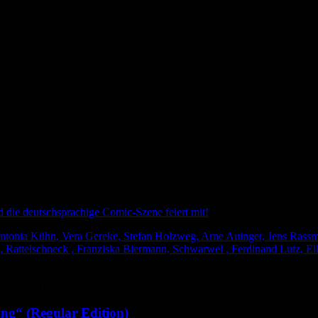
nd die deutschsprachige Comic-Szene feiert mit!
tonia Kühn, Vera Gereke, Stefan Holzweg, Arne Auinger, Jens Rassmus
 Rattelschneck , Franziska Biermann, Schwarwel , Ferdinand Lutz, Eli
ng“ (Regular Edition)