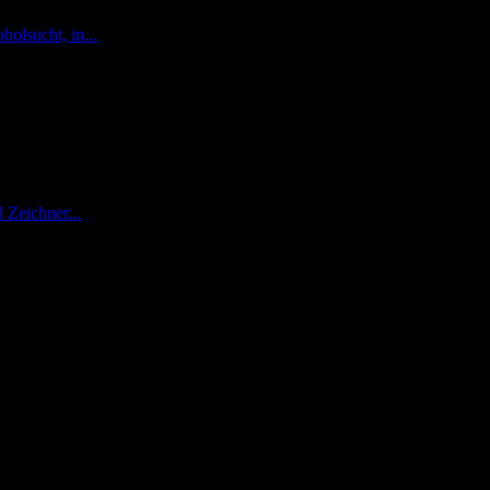
holsucht, in...
 Zeichner...