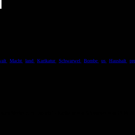
alt
,
Macht
,
land
,
Karikatur
,
Schwarwel
,
Bombe
,
us
,
Haushalt
,
pr
zwingen Merkel zum Handeln" - Karikatur von Schwarwel vom 19.06.20