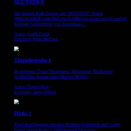
SECTION 8
Die bizarre Kult-Truppe aus "HITMAN". Ennis
(PREACHER) und McCrea (LOBO) so krass wie eh und je!
Schräge Gastauftritte von Superman,...
Autor: Garth Ennis
Zeichner: John McCrea
Thunderbolts 1
Brandneues Team! Brandneue Missionen! Bleihaltige
Antihelden-Action unter Marvel NOW!
Autor: Daniel Way
Zeichner: Steve Dillon
Dicks 1
Zwei Arschgeigen mischen Dublins Unterwelt auf! Garth
Ennis' persönliches Lieblingswerk Deutsche