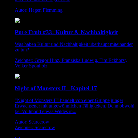
Autor: Hagen Flemming
Pure Fruit #33: Kultur & Nachhaltigkeit
Was haben Kultur und Nachhaltigkeit überhaupt miteinander
zu tun?
Zeichner: Gregor Hinz, Franziska Ludwig, Tim Eckhorst,
Volker Sponholz
Night of Monsters II - Kapitel 17
"Night of Monsters II" handelt von einer Gruppe junger
Erwachsener mit ungewöhnlichen Fähigkeiten. Denn obwohl
bei Vollmond etwas Wildes in...
Autor: Scarecrow
Zeichner: Scarecrow