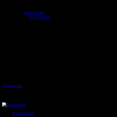
Schluss
Autor:
Garth Ennis
Zeichner:
Steve Dillon
Die Neuausgabe der klassischen Serie endet mit diesem 9. Band, in
dem Jesse Custers Suche nach Gott ihren dramatischen Höhepunkt
erlebt.
Die Stunde der Abrechnung ist gekommen - und das gilt nicht nur
für den Herrn im Himmel. Schließlich hat Jesse auch noch mit
einem gewissen irischen Vampir ein Hühnchen zu rupfen!
Bewertung
Durchschnitt
4.7 (12 Bewertungen)
Verlagsseite
Jetzt bestellen bei
Jetzt bestellen bei
Kommentare