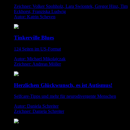
Zeichner: Volker Spohholz, Lara Swiontek, Gregor Hinz, Tim
Eckhorst, Franziska Ludwig
Autor: Katrin Scheven
Tinkerville Blues
124 Seiten im US-Format
Autor: Michael Mikolajczak
Zeichner: Andreas Möller
Herzlichen Glückwunsch, es ist Autismus!
Selfcare-Tipps und mehr für neurodivergente Menschen
Autor: Daniela Schreiter
Zeichner: Daniela Schreiter