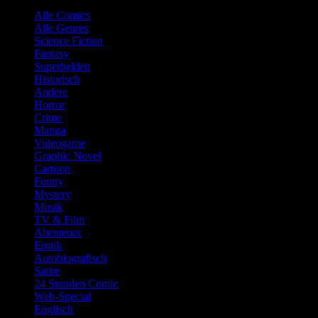
Alle Comics
Alle Genres
Science Fiction
Fantasy
Superhelden
Historisch
Andere
Horror
Crime
Manga
Videogame
Graphic Novel
Cartoon
Funny
Mystery
Musik
TV & Film
Abenteuer
Erotik
Autobiografisch
Satire
24 Stunden Comic
Web-Special
Englisch