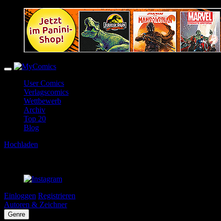
User Comics
Verlagscomics
Wettbewerb
Archiv
Top 20
Blog
Hochladen
Einloggen
Registrieren
Autoren & Zeichner
Genre