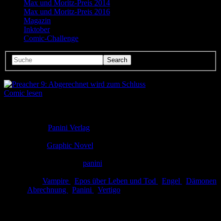
Max und Moritz-Preis 2014
Max und Moritz-Preis 2016
Magazin
Inktober
Comic-Challenge
Comic lesen
Seitenanzahl:
25
Comic-Typ:
Leseprobe
Verlag:
Panini Verlag
Abgeschlossen:
Ja
Genre:
Graphic Novel
Eingestellt:
07.05.2012
Hochgeladen von:
panini
Neueste Aktualisierung:
07.05.2012
Tags:
Vampire
,
Epos über Leben und Tod
,
Engel
,
Dämonen
,
Abrechnung
,
Panini
,
Vertigo
Preacher 9: Abgerechnet wird zum