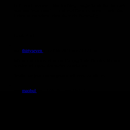
In Ihrem Interview – hier im Blog – sagte Sarah Burrini auch
was von "charmant" … und jetzt Du auch noch … ach: das
Leben ist manchmal eben doch ein Ponyhof ;)
Gruß, Andi
von
thirtyseven
am
27.06.2011
um 23:12 Uhr
Mimo und Tim ist einer der Hauptgründe für mich hin und
wieder bei mycomics vorbei zu schauen.
Schön, sie jetzt mal so gesammelt lesen zu können.
von
maobul
am
27.06.2011
um 19:43 Uhr
ganz ganz groß! :-)
Total charmante Serie!