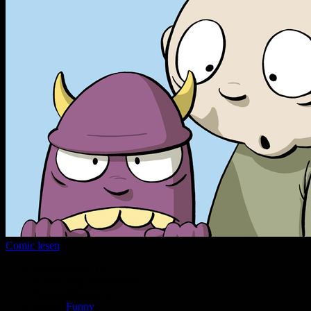
Comic lesen
Seitenanzahl:
18
Comic-Typ:
Unbekannt
Abgeschlossen:
Ja
Genre:
Funny