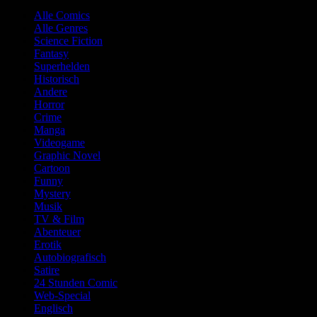
Alle Comics
Alle Genres
Science Fiction
Fantasy
Superhelden
Historisch
Andere
Horror
Crime
Manga
Videogame
Graphic Novel
Cartoon
Funny
Mystery
Musik
TV & Film
Abenteuer
Erotik
Autobiografisch
Satire
24 Stunden Comic
Web-Special
Englisch