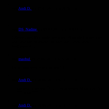
von
Andi D.
am
05.07.2011
um 20:36 Uhr
…
von
DS_Nadine
am
05.07.2011
um 19:03 Uhr
Glückwunsch für's weiter kommen. FInde die Comics auch
sehr liebevoll. Wünsche Dir noch viel Glück beim
Wettbewerb! :)
von
maobul
am
29.06.2011
um 16:20 Uhr
Dann muss wohl was dran sein! :D
von
Andi D.
am
28.06.2011
um 10:15 Uhr
… das geht runter wie Öl :) … extra wegen Mimo und Tim
… *** grins ***
von
Andi D.
am
28.06.2011
um 10:13 Uhr