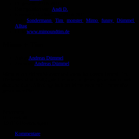
Eingestellt:
29.06.2011
Hochgeladen von:
Andi D.
Neueste Aktualisierung:
29.06.2011
Tags:
Sondermann
,
Tim
,
monster
,
Mimo
,
funny
,
Dümmel
,
Alltag
Link:
www.mimoundtim.de
Mimo + Tim
Autor:
Andreas Dümmel
Zeichner:
Andreas Dümmel
Mimo ist ein kleines Monster und wohnt bei dessen Freund Tim.
Die beiden sind richtig gute Freunde und gehen gemeinsam durch
dick und dünn. Allerdings läuft bei Mimo auch nicht immer alles
genau nach Plan …
Bewertung
Durchschnitt
3.9 (116 Bewertungen)
Kommentare