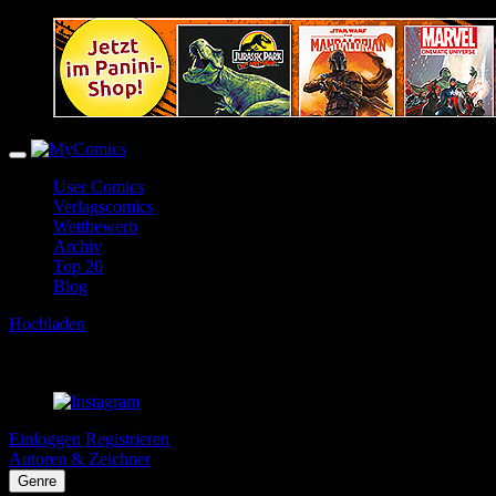
User Comics
Verlagscomics
Wettbewerb
Archiv
Top 20
Blog
Hochladen
Einloggen
Registrieren
Autoren & Zeichner
Genre