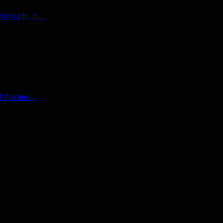
holsucht, in...
 Zeichner...