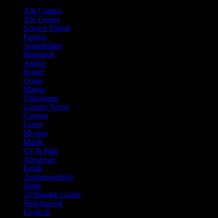
Alle Comics
Alle Genres
Science Fiction
Fantasy
Superhelden
Historisch
Andere
Horror
Crime
Manga
Videogame
Graphic Novel
Cartoon
Funny
Mystery
Musik
TV & Film
Abenteuer
Erotik
Autobiografisch
Satire
24 Stunden Comic
Web-Special
Englisch