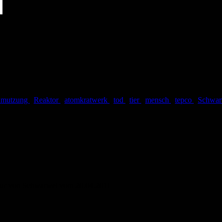
hmutzung
,
Reaktor
,
atomkratwerk
,
tod
,
tier
,
mensch
,
tepco
,
Schwa
atur von Schwarwel vom 20.04.2011