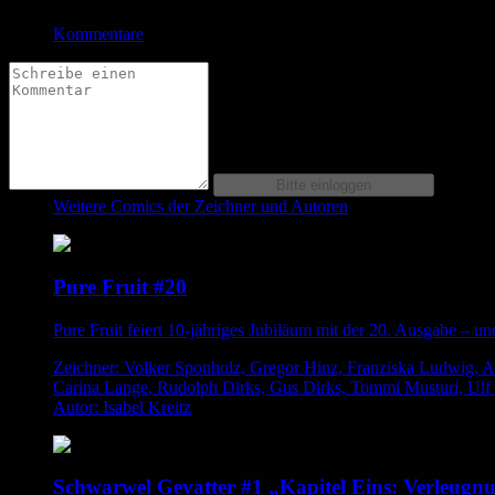
Kommentare
Weitere Comics der Zeichner und Autoren
Pure Fruit #20
Pure Fruit feiert 10-jähriges Jubiläum mit der 20. Ausgabe – u
Zeichner: Volker Sponholz, Gregor Hinz, Franziska Ludwig, An
Carina Lange, Rudolph Dirks, Gus Dirks, Tommi Musturi, Ulf ,
Autor: Isabel Kreitz
Schwarwel Gevatter #1 „Kapitel Eins: Verleugnu