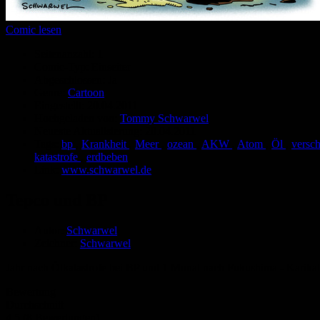
Comic lesen
Seitenanzahl:
1
Comic-Typ:
Einseiter
Abgeschlossen:
Ja
Genre:
Cartoon
Eingestellt:
20.04.2011
Hochgeladen von:
Tommy Schwarwel
Neueste Aktualisierung:
20.04.2011
Tags:
bp
,
Krankheit
,
Meer
,
ozean
,
AKW
,
Atom
,
Öl
,
versc
katastrofe
,
erdbeben
Link:
www.schwarwel.de
Tepco und BP
Autor:
Schwarwel
Zeichner:
Schwarwel
Jahr nach Ölkatastrofe bei BP und 1 Monat nach Fukushima - Karik
Bewertung
Durchschnitt
4.5 (8 Bewertungen)