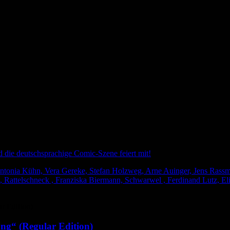
nd die deutschsprachige Comic-Szene feiert mit!
tonia Kühn, Vera Gereke, Stefan Holzweg, Arne Auinger, Jens Rassmus
 Rattelschneck , Franziska Biermann, Schwarwel , Ferdinand Lutz, Eli
ng“ (Regular Edition)