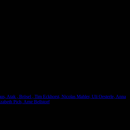
, Atak , Brösel , Tim Eckhorst, Nicolas Mahler, Uli Oesterle, Anna
zabeth Pich, Arne Bellstorf