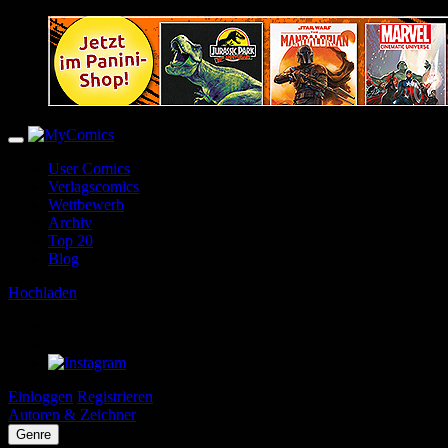
User Comics
Verlagscomics
Wettbewerb
Archiv
Top 20
Blog
Hochladen
Einloggen
Registrieren
Autoren & Zeichner
Genre