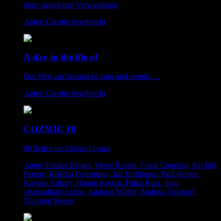
einer magischen Verwandlung
Autor: Carolin Segebrecht
A day in the life of
Der Weg zur Session ist lang und steinig….
Autor: Carolin Segebrecht
COZMIC 10
96 Seiten im Album-Format
Autor: Frauke Berger, Victor Boden, Frank Cmuchal, Kryštof
Ferenc, Kristina Gehrmann, Jan Hoffmann, Paul Hoppe,
Kaydee Artistry, Hannu Kesola, Falko Kutz, Ingo
»Krimalkin« Lohse, Andreas Möller, Andreas Tolxdorf,
Thorsten Wieser