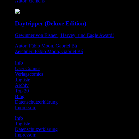
Autor: clemens
Daytripper (Deluxe Edition)
Gewinner von Eisner-, Harvey- und Eagle Award!
Autor: Fábio Moon, Gabriel Bá
Zeichner: Fábio Moon, Gabriel Bá
Info
User Comics
Verlagscomics
Tagliste
Archiv
Top 20
Blog
Datenschutzerklärung
Impressum
Info
Tagliste
Datenschutzerklärung
Impressum