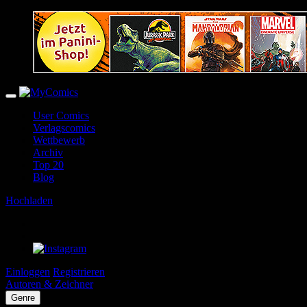
User Comics
Verlagscomics
Wettbewerb
Archiv
Top 20
Blog
Hochladen
Einloggen
Registrieren
Autoren & Zeichner
Genre