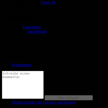
Hochgeladen von:
Tanso_hh
Neueste Aktualisierung:
25.03.2011
King Kong Love
Autor:
Tanel Spahi
Zeichner:
Tansel Spahi
weltbekannte libe!:)
Bewertung
Durchschnitt
3.6 (32 Bewertungen)
Kommentare
Weitere Comics der Zeichner und Autoren