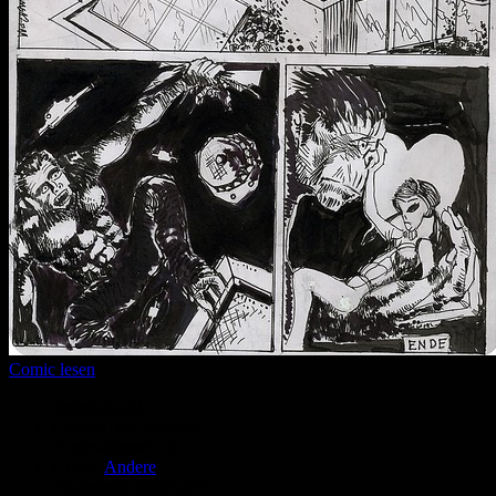
Comic lesen
Seitenanzahl:
1
Comic-Typ:
Einseiter
Abgeschlossen:
Ja
Genre:
Andere
Eingestellt:
25.03.2011