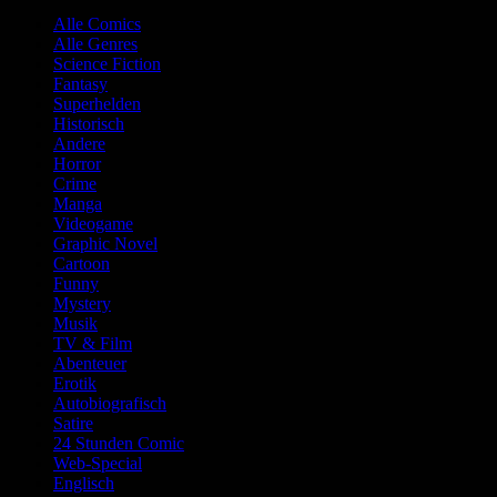
Alle Comics
Alle Genres
Science Fiction
Fantasy
Superhelden
Historisch
Andere
Horror
Crime
Manga
Videogame
Graphic Novel
Cartoon
Funny
Mystery
Musik
TV & Film
Abenteuer
Erotik
Autobiografisch
Satire
24 Stunden Comic
Web-Special
Englisch