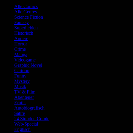
Alle Comics
Alle Genres
Science Fiction
Fantasy
Superhelden
Historisch
Andere
Horror
Crime
Manga
Videogame
Graphic Novel
Cartoon
Funny
Mystery
Musik
TV & Film
Abenteuer
Erotik
Autobiografisch
Satire
24 Stunden Comic
Web-Special
Englisch