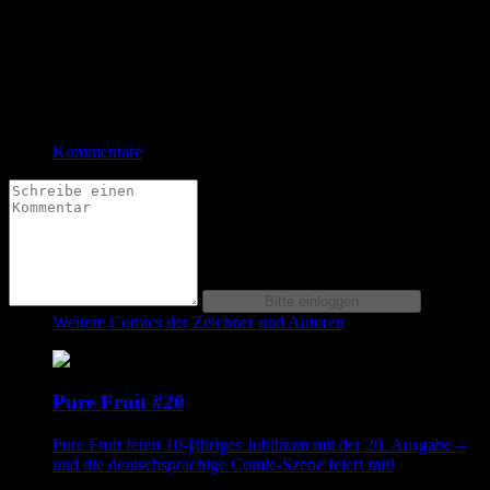
verkaufen sie teurer in Deutschland - Karikatur von Schwarwel vom
24.02.2011
Bewertung
Durchschnitt
5.0 (4 Bewertungen)
Kommentare
Weitere Comics der Zeichner und Autoren
Pure Fruit #20
Pure Fruit feiert 10-jähriges Jubiläum mit der 20. Ausgabe –
und die deutschsprachige Comic-Szene feiert mit!