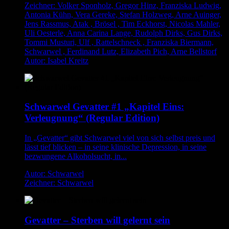
Zeichner: Volker Sponholz, Gregor Hinz, Franziska Ludwig,
Antonia Kühn, Vera Gereke, Stefan Holzweg, Arne Auinger,
Jens Rassmus, Atak , Brösel , Tim Eckhorst, Nicolas Mahler,
Uli Oesterle, Anna Carina Lange, Rudolph Dirks, Gus Dirks,
Tommi Musturi, Ulf , Rattelschneck , Franziska Biermann,
Schwarwel , Ferdinand Lutz, Elizabeth Pich, Arne Bellstorf
Autor: Isabel Kreitz
Schwarwel Gevatter #1 „Kapitel Eins:
Verleugnung“ (Regular Edition)
In „Gevatter“ gibt Schwarwel viel von sich selbst preis und
lässt tief blicken – in seine klinische Depression, in seine
bezwungene Alkoholsucht, in...
Autor: Schwarwel
Zeichner: Schwarwel
Gevatter – Sterben will gelernt sein