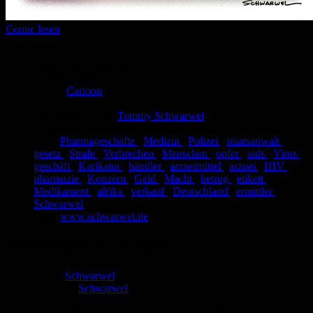
Comic lesen
Seitenanzahl:
1
Comic-Typ:
Einseiter
Abgeschlossen:
Ja
Genre:
Cartoon
Eingestellt:
24.02.2011
Hochgeladen von:
Tommy Schwarwel
Neueste Aktualisierung:
24.02.2011
Tags:
Pharmageschäfte
,
Medizin
,
Polizei
,
staatsanwalt
,
gesetz
,
Strafe
,
Verbrechen
,
Menschen
,
opfer
,
aids
,
Virus
,
geschäft
,
Karikatur
,
händler
,
arzneimittel
,
arznei
,
HIV
,
pharmazie
,
Konzern
,
Geld
,
Macht
,
betrug
,
etikett
,
Medikament
,
afrika
,
verkauf
,
Deutschland
,
ermittler
,
Schwarwel
Link:
www.schwarwel.de
Pharmageschäfte HIV
Autor:
Schwarwel
Zeichner:
Schwarwel
Pharmakonzerne etikettieren HIV-Medikamente für Afrika um und