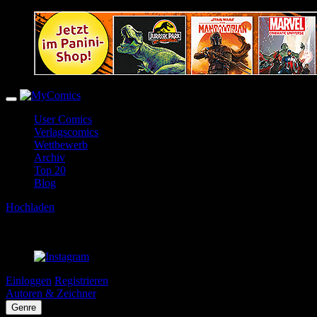
User Comics
Verlagscomics
Wettbewerb
Archiv
Top 20
Blog
Hochladen
Einloggen
Registrieren
Autoren & Zeichner
Genre