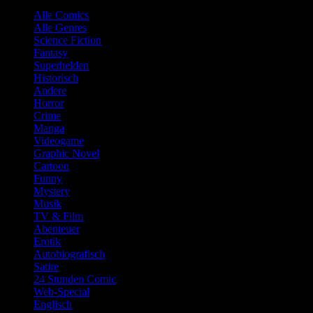
Alle Comics
Alle Genres
Science Fiction
Fantasy
Superhelden
Historisch
Andere
Horror
Crime
Manga
Videogame
Graphic Novel
Cartoon
Funny
Mystery
Musik
TV & Film
Abenteuer
Erotik
Autobiografisch
Satire
24 Stunden Comic
Web-Special
Englisch