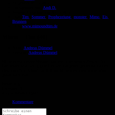
Eingestellt:
05.12.2012
Hochgeladen von:
Andi D.
Neueste Aktualisierung:
05.12.2012
Tags:
Tim
,
Sommer
,
Prophezeiung
,
monster
,
Mimo
,
Eis
,
Brunnen
Link:
www.mimoundtim.de
Mimo + Tim (46)
Autor:
Andreas Dümmel
Zeichner:
Andreas Dümmel
Mimo ist ein kleines Monster und wohnt bei dessen Freund Tim.
Die beiden sind richtig gute Freunde und gehen gemeinsam durch
dick und dünn. Allerdings läuft bei Mimo auch nicht immer alles
genau nach Plan …
Bewertung
Durchschnitt
4.2 (32 Bewertungen)
Kommentare