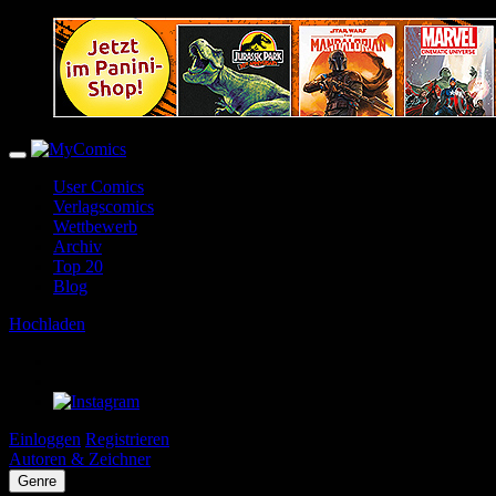
User Comics
Verlagscomics
Wettbewerb
Archiv
Top 20
Blog
Hochladen
Einloggen
Registrieren
Autoren & Zeichner
Genre