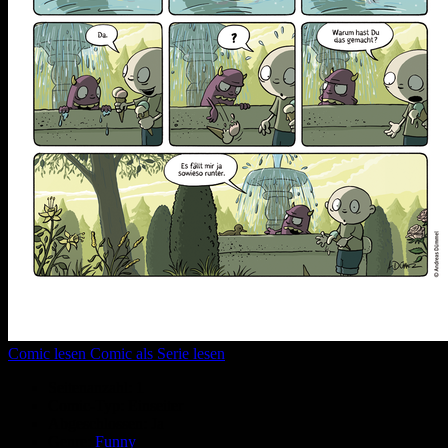
Comic lesen
Comic als Serie lesen
Seitenanzahl:
1
Comic-Typ:
Einseiter
Abgeschlossen:
Ja
Genre:
Funny