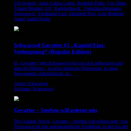
Uli Oesterle, Anna Carina Lange, Rudolph Dirks, Gus Dirks,
Tommi Musturi, Ulf , Rattelschneck , Franziska Biermann,
Schwarwel , Ferdinand Lutz, Elizabeth Pich, Arne Bellstorf
Autor: Isabel Kreitz
Schwarwel Gevatter #1 „Kapitel Eins:
Verleugnung“ (Regular Edition)
In „Gevatter“ gibt Schwarwel viel von sich selbst preis und
lässt tief blicken – in seine klinische Depression, in seine
bezwungene Alkoholsucht, in...
Autor: Schwarwel
Zeichner: Schwarwel
Gevatter – Sterben will gelernt sein
Die Graphic Novel „Gevatter – Sterben will gelernt sein“ von
Schwarwel ist eine autobiografische Erzählung, in der uns der