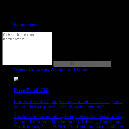
Bewertung
Durchschnitt
0.0 (0 Bewertungen)
Kommentare
Weitere Comics der Zeichner und Autoren
Pure Fruit #20
Pure Fruit feiert 10-jähriges Jubiläum mit der 20. Ausgabe –
und die deutschsprachige Comic-Szene feiert mit!
Zeichner: Volker Sponholz, Gregor Hinz, Franziska Ludwig,
Antonia Kühn, Vera Gereke, Stefan Holzweg, Arne Auinger,
Jens Rassmus, Atak , Brösel , Tim Eckhorst, Nicolas Mahler,