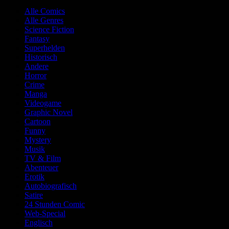
Alle Comics
Alle Genres
Science Fiction
Fantasy
Superhelden
Historisch
Andere
Horror
Crime
Manga
Videogame
Graphic Novel
Cartoon
Funny
Mystery
Musik
TV & Film
Abenteuer
Erotik
Autobiografisch
Satire
24 Stunden Comic
Web-Special
Englisch