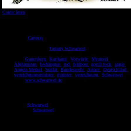
Comic lesen
Seitenanzahl:
1
Comic-Typ:
Einseiter
Abgeschlossen:
Ja
Genre:
Cartoon
Eingestellt:
21.01.2011
Hochgeladen von:
Tommy Schwarwel
Neueste Aktualisierung:
21.01.2011
Tags:
Guttenberg
,
Karikatur
,
Vorwürfe
,
Meuterei
,
Afghanistan
,
bedrängnis
,
tod
,
feldpost
,
gorch fock
,
angie
,
Angela Merkel
,
Soldat
,
Bundeswehr
,
Armee
,
Deutschland
,
verteidigungsminister
,
minister
,
verteidigung
,
Schwarwel
Link:
www.schwarwel.de
Guttenberg unter Feuer
Autor:
Schwarwel
Zeichner:
Schwarwel
"Verteidigungsminister muss sich verteidigen" - Karikatur von
Schwarwel vom 21.01.2011