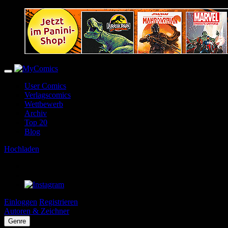
User Comics
Verlagscomics
Wettbewerb
Archiv
Top 20
Blog
Hochladen
Einloggen
Registrieren
Autoren & Zeichner
Genre