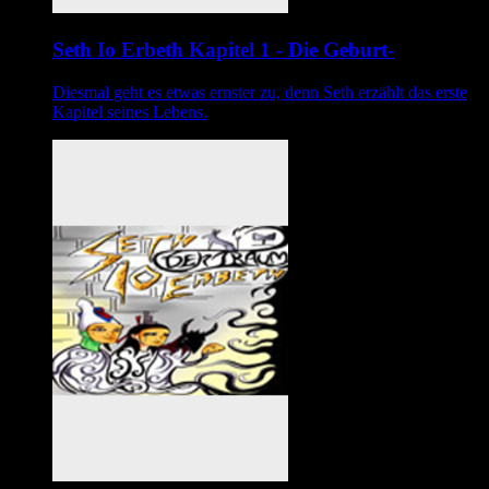
Seth Io Erbeth Kapitel 1 - Die Geburt-
Diesmal geht es etwas ernster zu, denn Seth erzählt das erste
Kapitel seines Lebens.