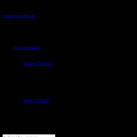
insane-comics.de
Bewertung
Durchschnitt
4.1 (28 Bewertungen)
Kommentare
von
Insane-Comics
am
14.02.2011
um 16:41 Uhr
Vielen Dank!
Freut mich das dir die Geschichte gefällt.
von
peter_schaaff
am
11.02.2011
um 14:28 Uhr
Abgefahrene Idee mit den ägyptischen Gottheiten - eine
tolle
Geschichte
...
Viel Erfolg!