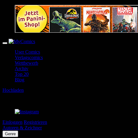
User Comics
Verlagscomics
Wettbewerb
Archiv
Top 20
Blog
Hochladen
Einloggen
Registrieren
Autoren & Zeichner
Genre