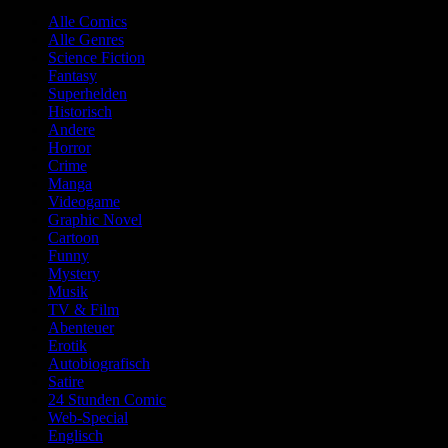
Alle Comics
Alle Genres
Science Fiction
Fantasy
Superhelden
Historisch
Andere
Horror
Crime
Manga
Videogame
Graphic Novel
Cartoon
Funny
Mystery
Musik
TV & Film
Abenteuer
Erotik
Autobiografisch
Satire
24 Stunden Comic
Web-Special
Englisch