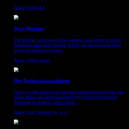
Autor: Studio LF
War Monger
The Monger, an ancient order, tasked a lone agent to secure
dangerous alien tech. During WWII, the agent sought glory,
using the artifacts to boost...
Autor: Void Comics
Die Nationalasozialisten
Dieser Comic basiert lose auf dem österreichischen Film Der
Junge Mann aus dem Innviertel (1973) und zeigt zentrale
Stationen im frühen Leben Adolf...
Autor: Arts_Designs_by_a_d