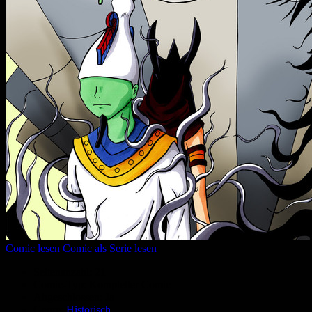
Comic lesen
Comic als Serie lesen
Seitenanzahl:
21
Comic-Typ:
Kompletter Comic
Abgeschlossen:
Ja
Genre:
Historisch