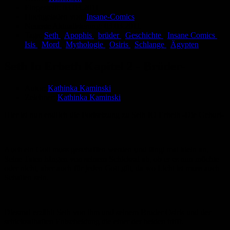
Eingestellt:
03.03.2011
Hochgeladen von:
Insane-Comics
Neueste Aktualisierung:
03.03.2011
Tags:
Seth
,
Apophis
,
brüder
,
Geschichte
,
Insane Comics
,
Isis
,
Mord
,
Mythologie
,
Osiris
,
Schlange
,
Ägypten
Seth Io Erbeth Kapitel 2 - Brüder-
Autor:
Kathinka Kaminski
Zeichner:
Kathinka Kaminski
Hier ist nun endlich die Fortsetzung zu Seth IO Erbeth -Die Geburt-
Auch ein Gott muss geschaffen werden und fängt mal klein an.
Seine Taten hängen von seinem Schicksal ab, ob er es nun möchte
oder nicht, aber auch für jeden Gott gilt, da wo Licht ist muss auch
Schatten sein.
Diesmal erzählt Seth von ihm und seinem Bruder Osiris und der
schicksalhaften Entscheidung die einer der beiden trifft.