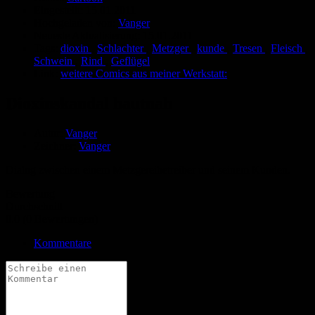
Eingestellt:
15.01.2011
Hochgeladen von:
Vanger
Neueste Aktualisierung:
15.01.2011
Tags:
dioxin
,
Schlachter
,
Metzger
,
kunde
,
Tresen
,
Fleisch
,
Schwein
,
Rind
,
Geflügel
Link:
weitere Comics aus meiner Werkstatt:
Dioxinskandal hautnah
Autor:
Vanger
Zeichner:
Vanger
Dialog zwischen einem Metzgereibetreiber und seinem Kunden.
Bewertung
Durchschnitt
0.0 (0 Bewertungen)
Kommentare