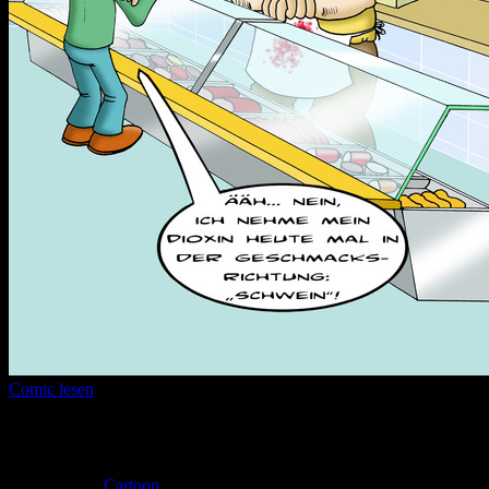
Comic lesen
Seitenanzahl:
1
Comic-Typ:
Einseiter
Abgeschlossen:
Ja
Genre:
Cartoon