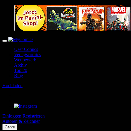
User Comics
Verlagscomics
Wettbewerb
Archiv
Top 20
Blog
Hochladen
Einloggen
Registrieren
Autoren & Zeichner
Genre