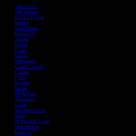
Alle Comics
Alle Genres
Science Fiction
Fantasy
Superhelden
Historisch
Andere
Horror
Crime
Manga
Videogame
Graphic Novel
Cartoon
Funny
Mystery
Musik
TV & Film
Abenteuer
Erotik
Autobiografisch
Satire
24 Stunden Comic
Web-Special
Englisch