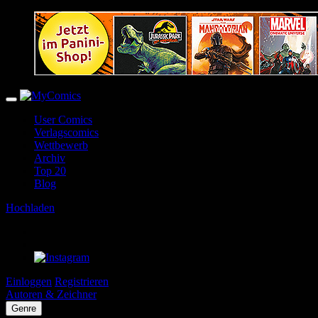
User Comics
Verlagscomics
Wettbewerb
Archiv
Top 20
Blog
Hochladen
Einloggen
Registrieren
Autoren & Zeichner
Genre