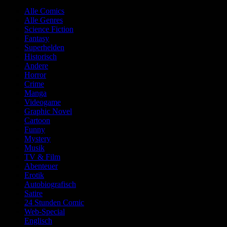
Alle Comics
Alle Genres
Science Fiction
Fantasy
Superhelden
Historisch
Andere
Horror
Crime
Manga
Videogame
Graphic Novel
Cartoon
Funny
Mystery
Musik
TV & Film
Abenteuer
Erotik
Autobiografisch
Satire
24 Stunden Comic
Web-Special
Englisch