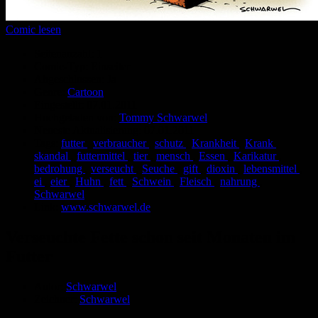
Comic lesen
Seitenanzahl:
1
Comic-Typ:
Einseiter
Abgeschlossen:
Ja
Genre:
Cartoon
Eingestellt:
07.01.2011
Hochgeladen von:
Tommy Schwarwel
Neueste Aktualisierung:
07.01.2011
Tags:
futter
,
verbraucher
,
schutz
,
Krankheit
,
Krank
,
skandal
,
futtermittel
,
tier
,
mensch
,
Essen
,
Karikatur
,
bedrohung
,
verseucht
,
Seuche
,
gift
,
dioxin
,
lebensmittel
,
ei
,
eier
,
Huhn
,
fett
,
Schwein
,
Fleisch
,
nahrung
,
Schwarwel
Link:
www.schwarwel.de
Verseuchte Fette schon seit Monaten im
Futter
Autor:
Schwarwel
Zeichner:
Schwarwel