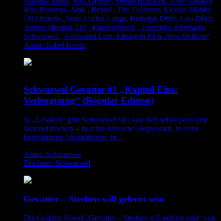
Antonia Kühn, Vera Gereke, Stefan Holzweg, Arne Auinger,
Jens Rassmus, Atak , Brösel , Tim Eckhorst, Nicolas Mahler,
Uli Oesterle, Anna Carina Lange, Rudolph Dirks, Gus Dirks,
Tommi Musturi, Ulf , Rattelschneck , Franziska Biermann,
Schwarwel , Ferdinand Lutz, Elizabeth Pich, Arne Bellstorf
Autor: Isabel Kreitz
Schwarwel Gevatter #1 „Kapitel Eins:
Verleugnung“ (Regular Edition)
In „Gevatter“ gibt Schwarwel viel von sich selbst preis und
lässt tief blicken – in seine klinische Depression, in seine
bezwungene Alkoholsucht, in...
Autor: Schwarwel
Zeichner: Schwarwel
Gevatter – Sterben will gelernt sein
Die Graphic Novel „Gevatter – Sterben will gelernt sein“ von