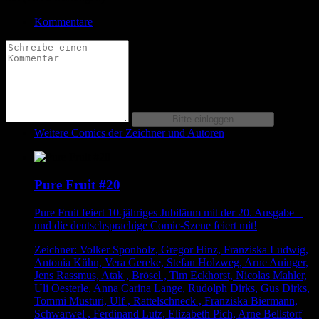
Kommentare
Weitere Comics der Zeichner und Autoren
Pure Fruit #20
Pure Fruit feiert 10-jähriges Jubiläum mit der 20. Ausgabe –
und die deutschsprachige Comic-Szene feiert mit!
Zeichner: Volker Sponholz, Gregor Hinz, Franziska Ludwig,
Antonia Kühn, Vera Gereke, Stefan Holzweg, Arne Auinger,
Jens Rassmus, Atak , Brösel , Tim Eckhorst, Nicolas Mahler,
Uli Oesterle, Anna Carina Lange, Rudolph Dirks, Gus Dirks,
Tommi Musturi, Ulf , Rattelschneck , Franziska Biermann,
Schwarwel , Ferdinand Lutz, Elizabeth Pich, Arne Bellstorf