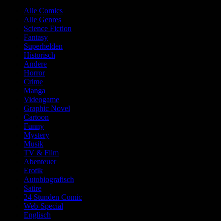
Alle Comics
Alle Genres
Science Fiction
Fantasy
Superhelden
Historisch
Andere
Horror
Crime
Manga
Videogame
Graphic Novel
Cartoon
Funny
Mystery
Musik
TV & Film
Abenteuer
Erotik
Autobiografisch
Satire
24 Stunden Comic
Web-Special
Englisch