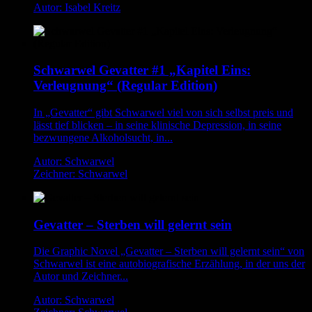
Autor: Isabel Kreitz
Schwarwel Gevatter #1 „Kapitel Eins:
Verleugnung“ (Regular Edition)
In „Gevatter“ gibt Schwarwel viel von sich selbst preis und
lässt tief blicken – in seine klinische Depression, in seine
bezwungene Alkoholsucht, in...
Autor: Schwarwel
Zeichner: Schwarwel
Gevatter – Sterben will gelernt sein
Die Graphic Novel „Gevatter – Sterben will gelernt sein“ von
Schwarwel ist eine autobiografische Erzählung, in der uns der
Autor und Zeichner...
Autor: Schwarwel