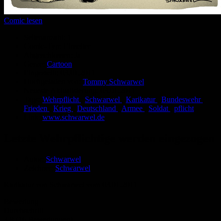
Comic lesen
Seitenanzahl:
1
Comic-Typ:
Einseiter
Abgeschlossen:
Ja
Genre:
Cartoon
Eingestellt:
03.01.2011
Hochgeladen von:
Tommy Schwarwel
Neueste Aktualisierung:
03.01.2011
Tags:
Wehrpflicht
,
Schwarwel
,
Karikatur
,
Bundeswehr
,
Frieden
,
Krieg
,
Deutschland
,
Armee
,
Soldat
,
pflicht
Link:
www.schwarwel.de
Letzte Wehrpflichtige werden eingezogen
Autor:
Schwarwel
Zeichner:
Schwarwel
Karikatur von Schwarwel vom 03.01.2011
Bewertung
Durchschnitt
3.8 (16 Bewertungen)