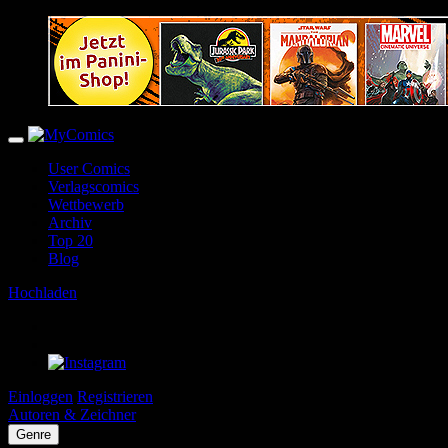
User Comics
Verlagscomics
Wettbewerb
Archiv
Top 20
Blog
Hochladen
Einloggen
Registrieren
Autoren & Zeichner
Genre