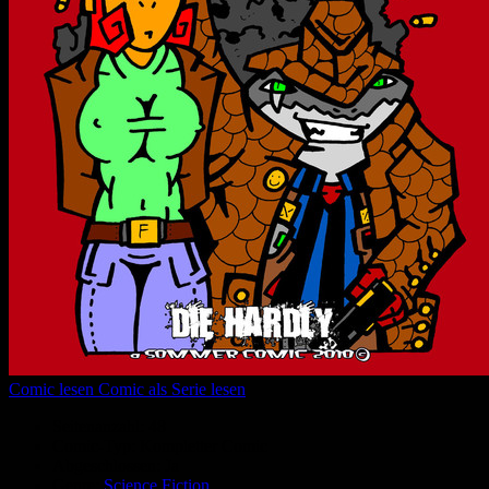
Comic lesen
Comic als Serie lesen
Seitenanzahl:
48
Comic-Typ:
Kompletter Comic
Abgeschlossen:
Ja
Genre:
Science Fiction