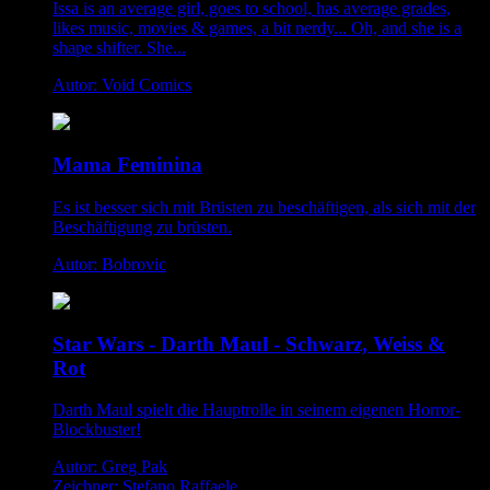
Issa is an average girl, goes to school, has average grades,
likes music, movies & games, a bit nerdy... Oh, and she is a
shape shifter. She...
Autor: Void Comics
Mama Feminina
Es ist besser sich mit Brüsten zu beschäftigen, als sich mit der
Beschäftigung zu brüsten.
Autor: Bobrovic
Star Wars - Darth Maul - Schwarz, Weiss &
Rot
Darth Maul spielt die Hauptrolle in seinem eigenen Horror-
Blockbuster!
Autor: Greg Pak
Zeichner: Stefano Raffaele