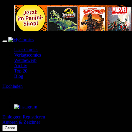
User Comics
Verlagscomics
Wettbewerb
Archiv
Top 20
Blog
Hochladen
Einloggen
Registrieren
Autoren & Zeichner
Genre