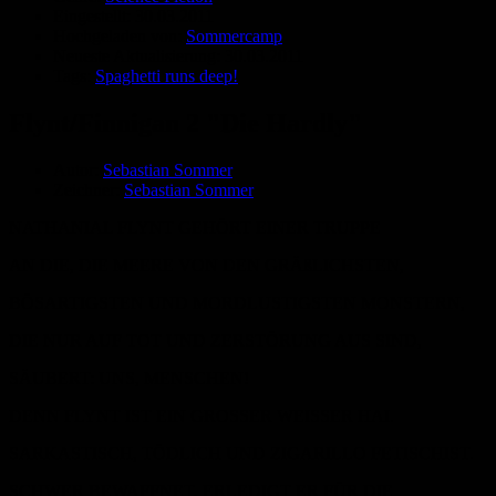
Eingestellt:
30.03.2011
Hochgeladen von:
Sommercamp
Neueste Aktualisierung:
30.03.2011
Tags:
Spaghetti runs deep!
Flynt/Finnigan 2 "Die Hardly"
Autor:
Sebastian Sommer
Zeichner:
Sebastian Sommer
NATHANIAL FLYNT GEHÖRT EINER TRUPPE
AN DIE, DIE MEERE VON DEN GRÄßLICHSTEN,
BÖSARTIGSTEN UND MORDLUSTIGSTEN MONSTERN,
DIE NUR AUF TOT UND ZERSTÖRUNG AUS SIND,
SÄUBERT: UNS, MENSCHEN!
DENN FLYNT IST EIN GROSSER WEISSER HAI.
SARKASTISCH, TÖDLICH UND ZIGARILLO FETISCHIST.
SCHWER BEWAFFNET, ERLEDIGT ER FÜR DIE