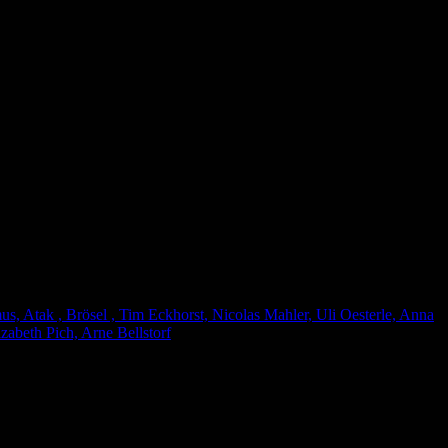
, Atak , Brösel , Tim Eckhorst, Nicolas Mahler, Uli Oesterle, Anna
zabeth Pich, Arne Bellstorf