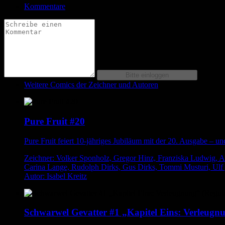
Kommentare
Weitere Comics der Zeichner und Autoren
Pure Fruit #20
Pure Fruit feiert 10-jähriges Jubiläum mit der 20. Ausgabe – u
Zeichner: Volker Sponholz, Gregor Hinz, Franziska Ludwig, An
Carina Lange, Rudolph Dirks, Gus Dirks, Tommi Musturi, Ulf ,
Autor: Isabel Kreitz
Schwarwel Gevatter #1 „Kapitel Eins: Verleugnu