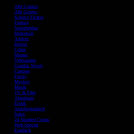
Alle Comics
Alle Genres
Science Fiction
Fantasy
Superhelden
Historisch
Andere
Horror
Crime
Manga
Videogame
Graphic Novel
Cartoon
Funny
Mystery
Musik
TV & Film
Abenteuer
Erotik
Autobiografisch
Satire
24 Stunden Comic
Web-Special
Englisch