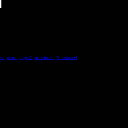
les
,
prinz
,
angriff
,
nobelpreis
,
Schwarwel