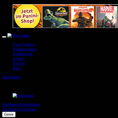
User Comics
Verlagscomics
Wettbewerb
Archiv
Top 20
Blog
Hochladen
Einloggen
Registrieren
Autoren & Zeichner
Genre