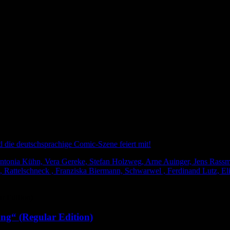
nd die deutschsprachige Comic-Szene feiert mit!
tonia Kühn, Vera Gereke, Stefan Holzweg, Arne Auinger, Jens Rassmus
 Rattelschneck , Franziska Biermann, Schwarwel , Ferdinand Lutz, Eli
ng“ (Regular Edition)