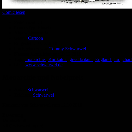
Comic lesen
Seitenanzahl:
1
Comic-Typ:
Einseiter
Abgeschlossen:
Ja
Genre:
Cartoon
Eingestellt:
10.12.2010
Hochgeladen von:
Tommy Schwarwel
Neueste Aktualisierung:
10.12.2010
Tags:
monarchie
,
Karikatur
,
great britain
,
England
,
liu
,
char
Link:
www.schwarwel.de
Monarchie und Nobelpreis
Autor:
Schwarwel
Zeichner:
Schwarwel
Karikatur von Schwarwel vom 12.10.2010
Bewertung
Durchschnitt
3.8 (16 Bewertungen)