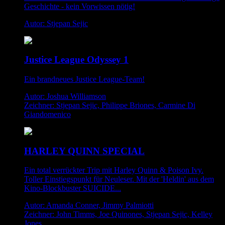
Geschichte - kein Vorwissen nötig!
Autor: Stjepan Sejic
Justice League Odyssey 1
Ein brandneues Justice League-Team!
Autor: Joshua Williamson
Zeichner: Stjepan Sejic, Philippe Briones, Carmine Di
Giandomenico
HARLEY QUINN SPECIAL
Ein total verrückter Trip mit Harley Quinn & Poison Ivy.
Toller Einstiegspunkt für Neuleser. Mit der 'Heldin' aus dem
Kino-Blockbuster SUICIDE...
Autor: Amanda Conner, Jimmy Palmiotti
Zeichner: John Timms, Joe Quinones, Stjepan Sejic, Kelley
Jones