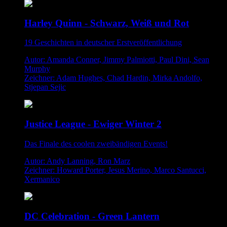
Harley Quinn - Schwarz, Weiß und Rot
19 Geschichten in deutscher Erstveröffentlichung
Autor: Amanda Conner, Jimmy Palmiotti, Paul Dini, Sean
Murphy
Zeichner: Adam Hughes, Chad Hardin, Mirka Andolfo,
Stjepan Sejic
Justice League - Ewiger Winter 2
Das Finale des coolen zweibändigen Events!
Autor: Andy Lanning, Ron Marz
Zeichner: Howard Porter, Jesus Merino, Marco Santucci,
Xermanico
DC Celebration - Green Lantern