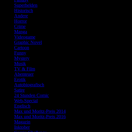
Superhelden
Historisch
Andere
Horror
Crime
Manga
Videogame
Graphic Novel
Cartoon
Funny
Mystery
Musik
TV & Film
Abenteuer
Erotik
Autobiografisch
Satire
24 Stunden Comic
Web-Special
Englisch
Max und Moritz-Preis 2014
Max und Moritz-Preis 2016
Magazin
Inktober