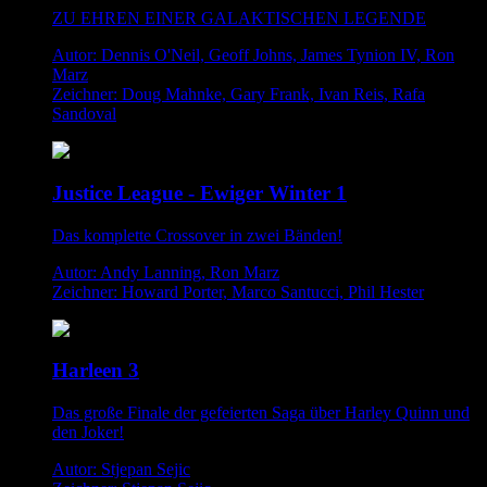
ZU EHREN EINER GALAKTISCHEN LEGENDE
Autor: Dennis O'Neil, Geoff Johns, James Tynion IV, Ron
Marz
Zeichner: Doug Mahnke, Gary Frank, Ivan Reis, Rafa
Sandoval
Justice League - Ewiger Winter 1
Das komplette Crossover in zwei Bänden!
Autor: Andy Lanning, Ron Marz
Zeichner: Howard Porter, Marco Santucci, Phil Hester
Harleen 3
Das große Finale der gefeierten Saga über Harley Quinn und
den Joker!
Autor: Stjepan Sejic