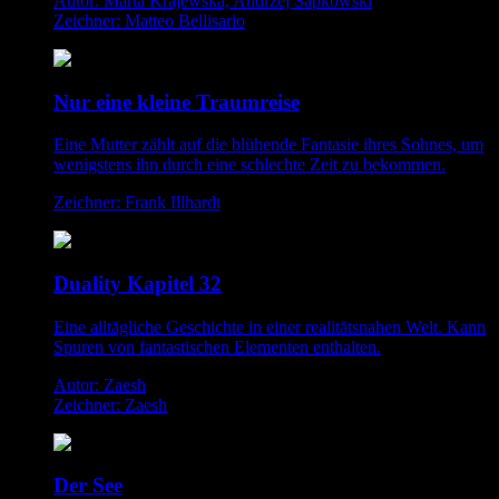
Autor: Marta Krajewska, Andrzej Sapkowski
Zeichner: Matteo Bellisario
Nur eine kleine Traumreise
Eine Mutter zählt auf die blühende Fantasie ihres Sohnes, um
wenigstens ihn durch eine schlechte Zeit zu bekommen.
Zeichner: Frank Illhardt
Duality Kapitel 32
Eine alltägliche Geschichte in einer realitätsnahen Welt. Kann
Spuren von fantastischen Elementen enthalten.
Autor: Zaesh
Zeichner: Zaesh
Der See