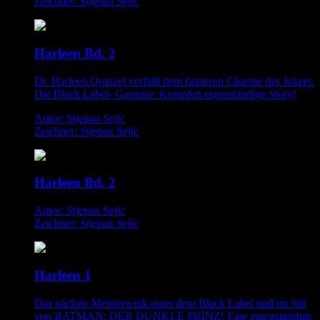
Zeichner: Stjepan Sejic
Harleen Bd. 2
Dr. Harleen Quinzel verfällt dem finsteren Charme des Jokers.
Die Black Label- Garantie: Komplett eigenständige Story!
Autor: Stjepan Sejic
Zeichner: Stjepan Sejic
Harleen Bd. 2
Autor: Stjepan Sejic
Zeichner: Stjepan Sejic
Harleen 1
Das nächste Meisterwerk unter dem Black Label und im Stil
von BATMAN: DER DUNKLE PRINZ! Eine eigenständige