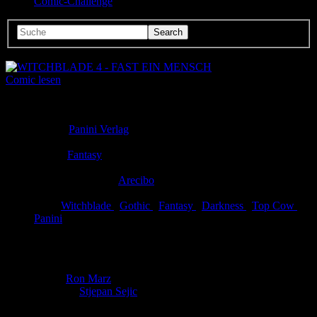
Comic-Challenge
Comic lesen
Seitenanzahl:
22
Comic-Typ:
Leseprobe
Verlag:
Panini Verlag
Abgeschlossen:
Ja
Genre:
Fantasy
Eingestellt:
08.05.2012
Hochgeladen von:
Arecibo
Neueste Aktualisierung:
08.05.2012
Tags:
Witchblade
,
Gothic
,
Fantasy
,
Darkness
,
Top Cow
,
Panini
WITCHBLADE 4 - FAST EIN MENSCH
Autor:
Ron Marz
Zeichner:
Stjepan Sejic
Ein ruhiges, romantisches Wochenende in Neu England wird für