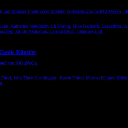
k und Monster-Fränk in der direkten Fortsetzung zu hellDRAWeen - die
Kuhn, Katharina Netolitzky, Uli Döring, Mike Garbisch, Leaderbrat , A
cha Dörp, Guido Neukamm, Carolin Reich, Johannes Lott
 Comic-Künstler
kapitel von NiGuNeGu
Otori, John Thienel, schlogger , Katrin Felder, Martina Klinger, Miki
hn