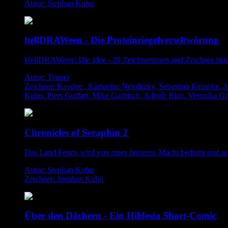
Autor: Stephan Kuhn
hellDRAWeen - Die Proteinriegelverschwörung
HellDRAWeen! Die Idee - 20 Zeichnerinnen und Zeichner ma
Autor: Teamo
Zeichner: Kaydee , Katharina Netolitzky, Sebastian Kempke, 
Kuhn, Piers Goffart, Mike Garbisch, Adroth Rian, Veronika Gr
Chronicles of Seraphin 2
Das Land Fenris wird von einer finsteren Macht bedroht und aus
Autor: Stephan Kuhn
Zeichner: Stephan Kuhn
Über den Dächern - Ein Hildesia Short-Comic