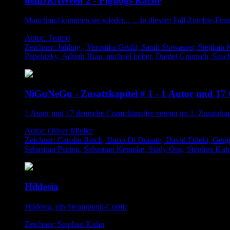
hellDRAWeen 2 - Pigdogs Rache
Manchmal kommen sie wieder... ... in diesem Fall Zombie-Fran
Autor: Teamo
Zeichner: Jähling , Veronika Gruhl, Sarah Stowasser, Stephan 
Papelitzky, Adroth Rian, michael bober, Daniel Gramsch, Sas
NiGuNeGu - Zusatzkapitel # 1 - 1 Autor und 17
1 Autor und 17 deutsche Comickünstler vereint im 1. Zusatz
Autor: Oliver Mielke
Zeichner: Carolin Reich, Dario Di Donato, David Füleki, Genji 
Sebastian Panten, Sebastian Kempke, Stady One, Stephan Ku
Hildesia
Hildesia, ein Steampunk-Comic
Zeichner: Stephan Kuhn