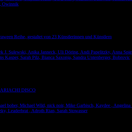
d, Owinnik
aween Reihe, gestaltet von 23 Künstlerinnen und Künstlern
k J. Sulewski, Anika Janneck, Uli Döring, Andi Papelitzky, Anna Spi
Jens Kasper, Sarah Pilz, Bianca Saxonja, Sandra Untenberger, Bobrovic
ie MARIACHI DISCO
hael bober, Michael Wild, nick noir, Mike Garbisch, Kaydee , Angelina
zky, Leaderbrat , Adroth Rian, Sarah Stowasser