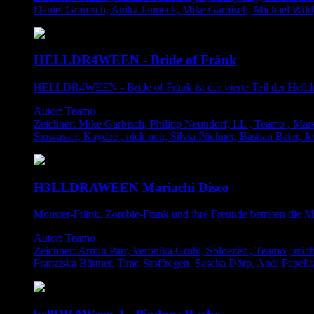
Daniel Gramsch, Anika Janneck, Mike Garbisch, Michael Wil
HELLDR4WEEN - Bride of Fränk
HELLDR4WEEN - Bride of Fränk ist der vierte Teil der Helldr
Autor: Teamo
Zeichner: Mike Garbisch, Philipp Neundorf, LL , Teamo , Mare
Stowasser, Kaydee , nick noir, Silvia Püchner, Bastian Baier, 
H3LLDRAWEEN Mariachi Disco
Monster-Fränk, Zombie-Frank und ihre Freunde betreten d
Autor: Teamo
Zeichner: Armin Parr, Veronika Gruhl, Soloezist , Teamo , mic
Franziska Büttner, Timo Stoffregen, Sascha Dörp, Andi Papelit