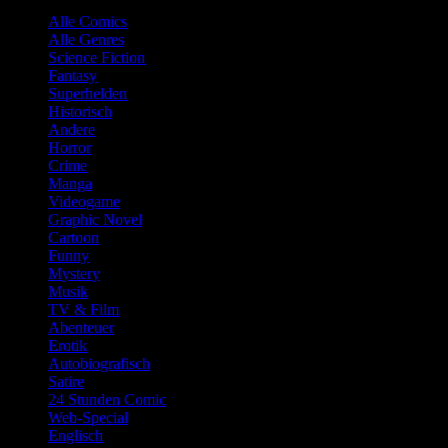
Alle Comics
Alle Genres
Science Fiction
Fantasy
Superhelden
Historisch
Andere
Horror
Crime
Manga
Videogame
Graphic Novel
Cartoon
Funny
Mystery
Musik
TV & Film
Abenteuer
Erotik
Autobiografisch
Satire
24 Stunden Comic
Web-Special
Englisch