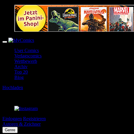
User Comics
Verlagscomics
Wettbewerb
Archiv
Top 20
Blog
Hochladen
Einloggen
Registrieren
Autoren & Zeichner
Genre