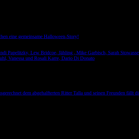
chen eine gemeinsame Halloween-Story!
Andi Papelitzky, Lew Bridcoe, Jähling , Mike Garbisch, Sarah Stowass
uhl, Vanessa und Rosali Karre, Dario Di Donato
gerechnet dem abgehalfterten Ritter Talla und seinen Freunden fällt di