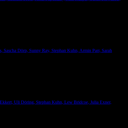
es, Sascha Dörp, Sunny Ray, Stephan Kuhn, Armin Parr, Sarah
 Ekkert, Uli Döring, Stephan Kuhn, Lew Bridcoe, Julia Exner,