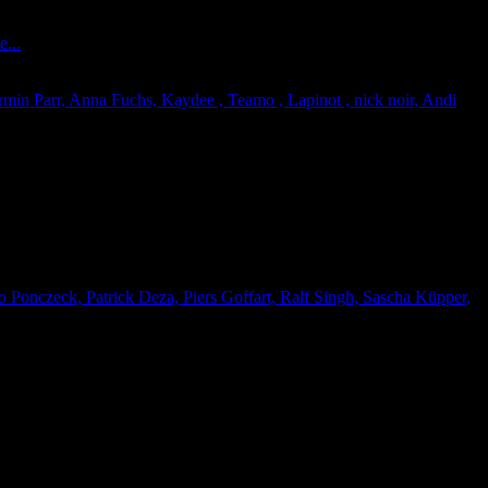
...
rmin Parr, Anna Fuchs, Kaydee , Teamo , Lapinot , nick noir, Andi
ko Ponczeck, Patrick Deza, Piers Goffart, Ralf Singh, Sascha Küpper,