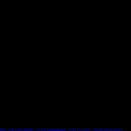
PsAi RaxXx!
n, michael bober, Andi Papelitzky, Jens Kasper, Sarah Stowasser,