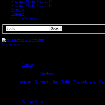
Max und Moritz-Preis 2014
Max und Moritz-Preis 2016
Magazin
Inktober
Comic-Challenge
Comic lesen
Seitenanzahl:
4
Comic-Typ:
Kompletter Comic
Abgeschlossen:
Ja
Genre:
Fantasy
Eingestellt:
24.08.2010
Hochgeladen von:
Dinoforce
Neueste Aktualisierung:
24.08.2010
Tags:
monster
,
Kurzgeschichte
,
Gothic
,
Postapokalypse
,
Cyb
PsAi RaxXx - Shortcomic
Autor:
Stephan Kuhn