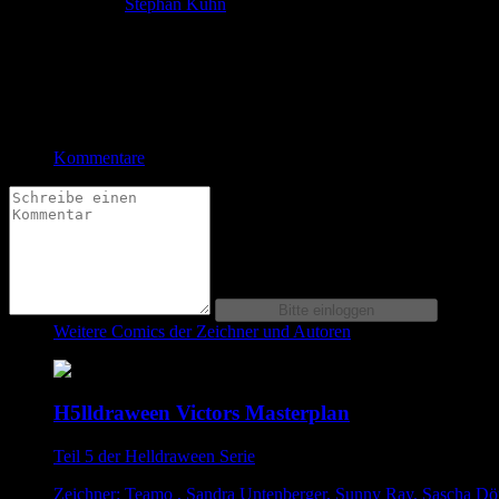
Zeichner:
Stephan Kuhn
Die Welt nach der Apokalypse. Monster durchstreifen das Land. Nur 
Bewertung
Durchschnitt
3.4 (28 Bewertungen)
Kommentare
Weitere Comics der Zeichner und Autoren
H5lldraween Victors Masterplan
Teil 5 der Helldraween Serie
Zeichner: Teamo , Sandra Untenberger, Sunny Ray, Sascha Dörp