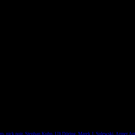
ein kleines Goth-Mädchen stellt sich ihnen in den Weg. Ihr Name ist 
, nick noir, Stephan Kuhn, Uli Döring, Marek J. Sulewski, Armer Armi