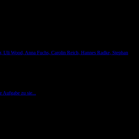
er, Uli Wood, Anna Fuchs, Carolin Reich, Hannes Radke, Stephan
e Aufgabe zu sie...