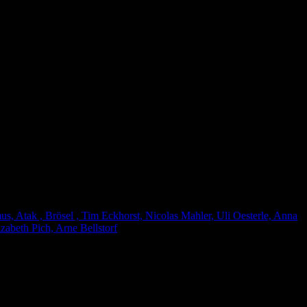
, Atak , Brösel , Tim Eckhorst, Nicolas Mahler, Uli Oesterle, Anna
zabeth Pich, Arne Bellstorf