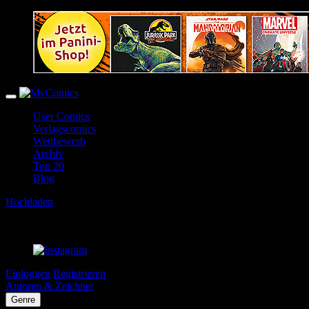
User Comics
Verlagscomics
Wettbewerb
Archiv
Top 20
Blog
Hochladen
Einloggen
Registrieren
Autoren & Zeichner
Genre