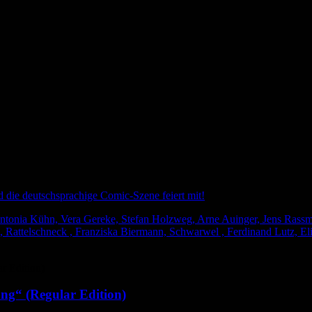
nd die deutschsprachige Comic-Szene feiert mit!
tonia Kühn, Vera Gereke, Stefan Holzweg, Arne Auinger, Jens Rassmus
 Rattelschneck , Franziska Biermann, Schwarwel , Ferdinand Lutz, Eli
ng“ (Regular Edition)