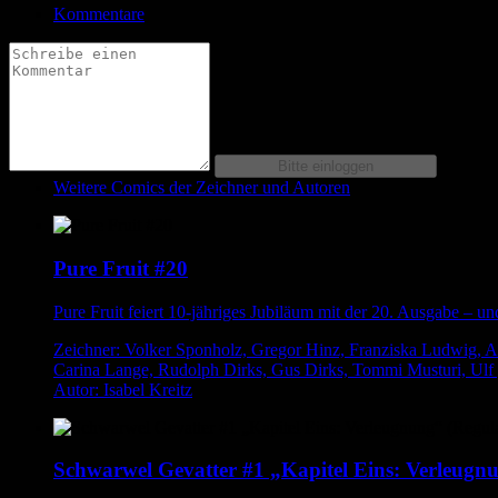
Kommentare
Weitere Comics der Zeichner und Autoren
Pure Fruit #20
Pure Fruit feiert 10-jähriges Jubiläum mit der 20. Ausgabe – u
Zeichner: Volker Sponholz, Gregor Hinz, Franziska Ludwig, An
Carina Lange, Rudolph Dirks, Gus Dirks, Tommi Musturi, Ulf ,
Autor: Isabel Kreitz
Schwarwel Gevatter #1 „Kapitel Eins: Verleugnu