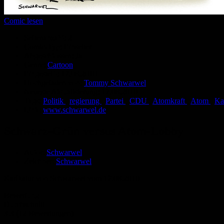
Comic lesen
Seitenanzahl:
2
Comic-Typ:
Einseiter
Abgeschlossen:
Ja
Genre:
Cartoon
Eingestellt:
17.08.2010
Hochgeladen von:
Tommy Schwarwel
Neueste Aktualisierung:
17.08.2010
Tags:
Politik
,
regierung
,
Partei
,
CDU
,
Atomkraft
,
Atom
,
Ka
Link:
www.schwarwel.de
Schwarz-Grün versus Atom-Lobby
Autor:
Schwarwel
Zeichner:
Schwarwel
Karikatur von Schwarwel vom 17.08.2010
Bewertung
Durchschnitt
3.3 (12 Bewertungen)