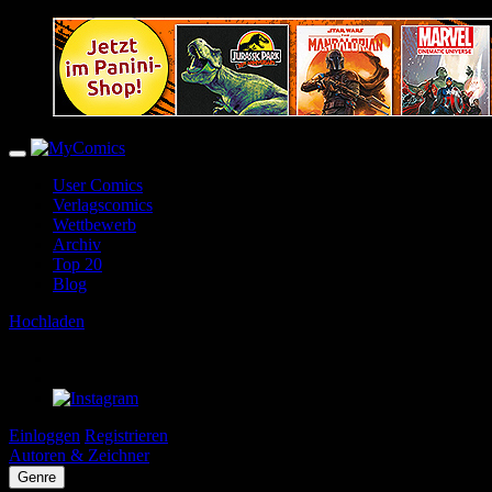
User Comics
Verlagscomics
Wettbewerb
Archiv
Top 20
Blog
Hochladen
Einloggen
Registrieren
Autoren & Zeichner
Genre