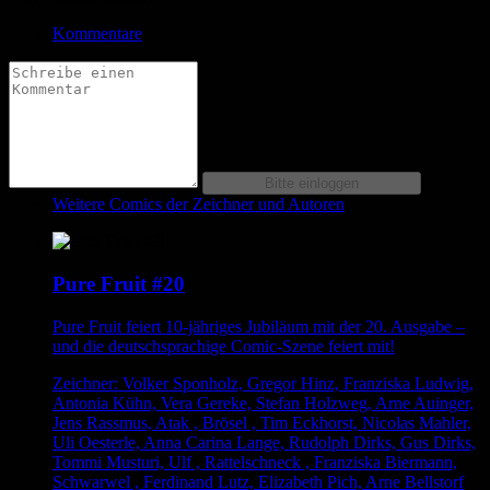
Kommentare
Weitere Comics der Zeichner und Autoren
Pure Fruit #20
Pure Fruit feiert 10-jähriges Jubiläum mit der 20. Ausgabe –
und die deutschsprachige Comic-Szene feiert mit!
Zeichner: Volker Sponholz, Gregor Hinz, Franziska Ludwig,
Antonia Kühn, Vera Gereke, Stefan Holzweg, Arne Auinger,
Jens Rassmus, Atak , Brösel , Tim Eckhorst, Nicolas Mahler,
Uli Oesterle, Anna Carina Lange, Rudolph Dirks, Gus Dirks,
Tommi Musturi, Ulf , Rattelschneck , Franziska Biermann,
Schwarwel , Ferdinand Lutz, Elizabeth Pich, Arne Bellstorf