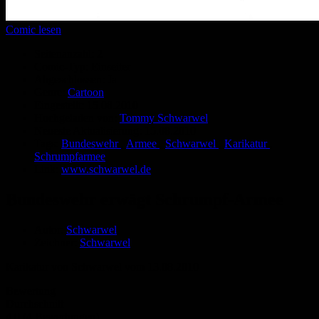
Comic lesen
Seitenanzahl:
2
Comic-Typ:
Einseiter
Abgeschlossen:
Ja
Genre:
Cartoon
Eingestellt:
15.08.2010
Hochgeladen von:
Tommy Schwarwel
Neueste Aktualisierung:
15.08.2010
Tags:
Bundeswehr
,
Armee
,
Schwarwel
,
Karikatur
,
Schrumpfarmee
Link:
www.schwarwel.de
Bundeswehr erwägt Schrumpf-Armee
Autor:
Schwarwel
Zeichner:
Schwarwel
Karikatur von Schwarwel vom 13.08.2010
Bewertung
Durchschnitt
4.0 (4 Bewertungen)