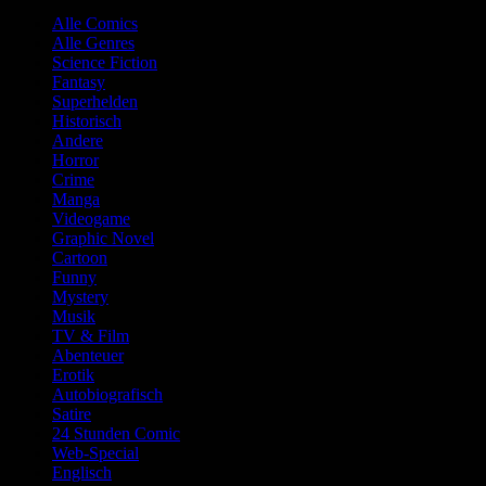
Alle Comics
Alle Genres
Science Fiction
Fantasy
Superhelden
Historisch
Andere
Horror
Crime
Manga
Videogame
Graphic Novel
Cartoon
Funny
Mystery
Musik
TV & Film
Abenteuer
Erotik
Autobiografisch
Satire
24 Stunden Comic
Web-Special
Englisch