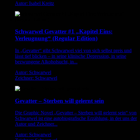
Autor: Isabel Kreitz
Schwarwel Gevatter #1 „Kapitel Eins:
Verleugnung“ (Regular Edition)
In „Gevatter“ gibt Schwarwel viel von sich selbst preis und
lässt tief blicken – in seine klinische Depression, in seine
bezwungene Alkoholsucht, in...
Autor: Schwarwel
Zeichner: Schwarwel
Gevatter – Sterben will gelernt sein
Die Graphic Novel „Gevatter – Sterben will gelernt sein“ von
Schwarwel ist eine autobiografische Erzählung, in der uns der
Autor und Zeichner...
Autor: Schwarwel