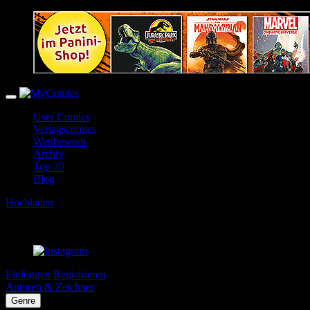
User Comics
Verlagscomics
Wettbewerb
Archiv
Top 20
Blog
Hochladen
Einloggen
Registrieren
Autoren & Zeichner
Genre