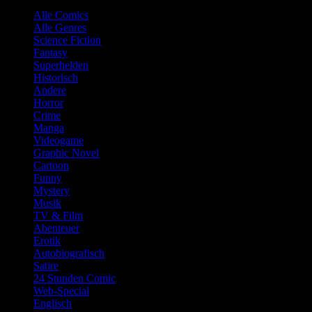
Alle Comics
Alle Genres
Science Fiction
Fantasy
Superhelden
Historisch
Andere
Horror
Crime
Manga
Videogame
Graphic Novel
Cartoon
Funny
Mystery
Musik
TV & Film
Abenteuer
Erotik
Autobiografisch
Satire
24 Stunden Comic
Web-Special
Englisch