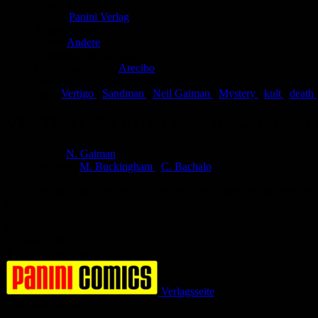
Comic-Typ:
Leseprobe
Verlag:
Panini Verlag
Abgeschlossen:
Ja
Genre:
Andere
Eingestellt:
08.05.2012
Hochgeladen von:
Arecibo
Neueste Aktualisierung:
08.05.2012
Tags:
Vertigo
,
Sandman
,
Neil Gaiman
,
Mystery
,
kult
,
death
VERTIGO SELECT 13: NEIL GAIMAN:
Autor:
N. Gaiman
Zeichner:
M. Buckingham
,
C. Bachalo
Death wandelt auf Erden nicht, um ihren Job zu machen, sondern um zu 
finden.
Bewertung
Durchschnitt
4.3 (68 Bewertungen)
Verlagsseite
Jetzt bestellen bei