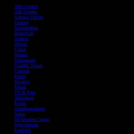
Alle Comics
Alle Genres
Science Fiction
Fantasy
Superhelden
Historisch
Andere
Horror
Crime
Manga
Videogame
Graphic Novel
Cartoon
Funny
Mystery
Musik
TV & Film
Abenteuer
Erotik
Autobiografisch
Satire
24 Stunden Comic
Web-Special
Englisch