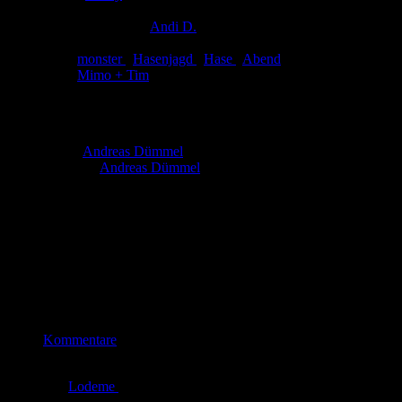
Eingestellt:
05.12.2012
Hochgeladen von:
Andi D.
Neueste Aktualisierung:
05.12.2012
Tags:
monster
,
Hasenjagd
,
Hase
,
Abend
Link:
Mimo + Tim
Mimo + Tim (26)
Autor:
Andreas Dümmel
Zeichner:
Andreas Dümmel
Mimo ist ein kleines Monster und wohnt bei dessen Freund Tim.
Die beiden sind richtig gute Freunde und gehen gemeinsam durch
dick und dünn. Allerdings läuft bei Mimo auch nicht immer alles
genau nach Plan …
Bewertung
Durchschnitt
4.3 (36 Bewertungen)
Kommentare
von
Lodeme
am
02.08.2010
um 13:07 Uhr