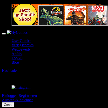
User Comics
Verlagscomics
Wettbewerb
Archiv
Top 20
Blog
Hochladen
Einloggen
Registrieren
Autoren & Zeichner
Genre