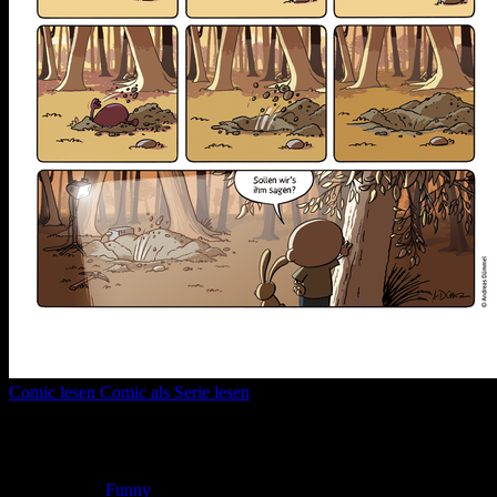
Comic lesen
Comic als Serie lesen
Seitenanzahl:
1
Comic-Typ:
Einseiter
Abgeschlossen:
Ja
Genre:
Funny