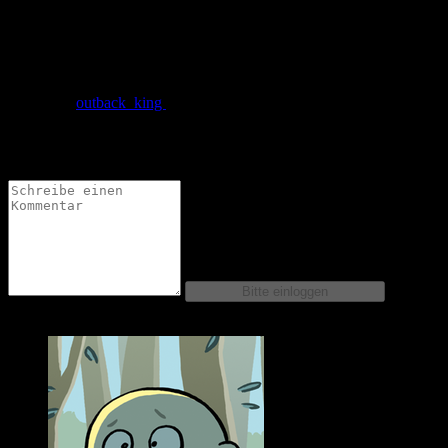
schön gezeichnet
gefällt mir
von
outback_king
am
02.08.2010
um 10:50 Uhr
Ha, das ist mal gut. Kann man in so manche Situationen
übertragen...
Comics dieser Serie