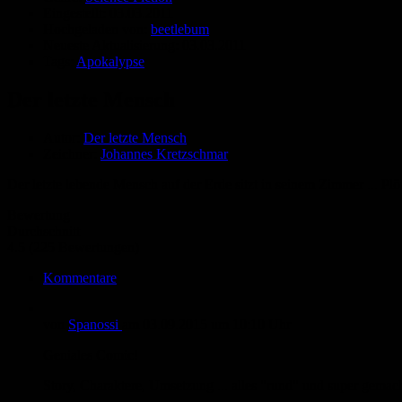
Eingestellt:
03.03.2011
Hochgeladen von:
beetlebum
Neueste Aktualisierung:
03.03.2011
Tags:
Apokalypse
Der letzte Mensch
Autor:
Der letzte Mensch
Zeichner:
Johannes Kretzschmar
Der letzte lebende Mensch auf der Erde sitzt in seinem Zimmer ... Plötz
Bewertung
Durchschnitt
4.5 (225 Bewertungen)
Kommentare
von
Spanossi
am
03.09.2015
um 10:10 Uhr
Geniales Comic!
Story, Charaktere, Umsetzung ... alles "rund" und super gemac