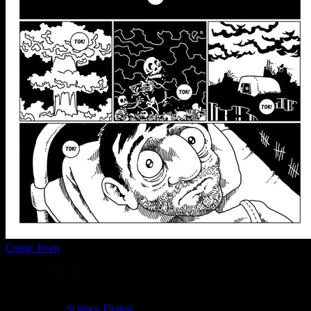
Comic lesen
Seitenanzahl:
7
Comic-Typ:
Kompletter Comic
Abgeschlossen:
Ja
Genre:
Science Fiction