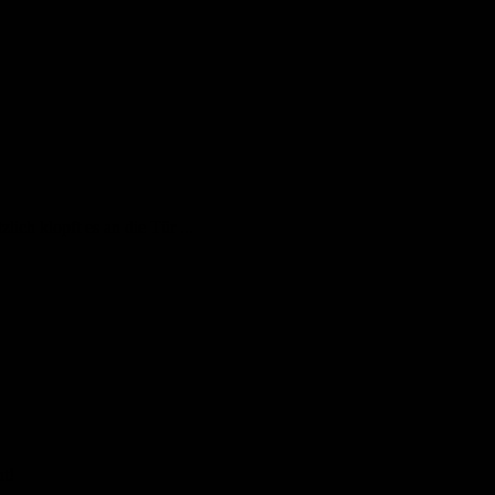
lich klopft es an die Tür ...
ht!