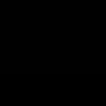
rechend und das "Endprodukt" sieht einfach ziemlich professionell aus. 
r genial.
. und du hast das so herrlich unverkrampft und toll rübergebracht, mit