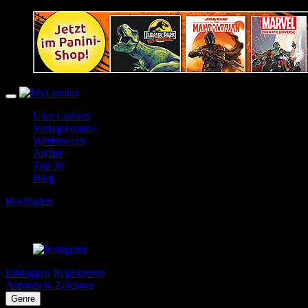
User Comics
Verlagscomics
Wettbewerb
Archiv
Top 20
Blog
Hochladen
Einloggen
Registrieren
Autoren & Zeichner
Genre