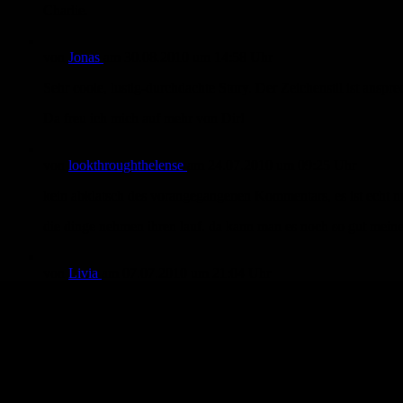
Charlie.
von
Jonas
am
30.08.2010
um 14:58 Uhr
Sehr coole, lustig-durchdachte Story. Der Zeichenstil ist ansp
Da freu ich mich auf mehr von Dir!
von
lookthroughthelense
am
24.07.2010
um 09:25 Uhr
kein abklatsch des vorangegangenen Kommentars, es ist echt nu
die dinge nehmen ihren lauf. da kann man es noch so gut meinen
von
Livia
am
07.07.2010
um 21:04 Uhr
Die Kakerlaken sind ja sowas von cool!
Am genialsten finde ich den auf Seite 5 rechts oben :-D