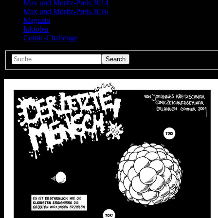
Max und Moritz-Preis 2014
Max und Moritz-Preis 2016
Magazin
Inktober
Comic-Challenge