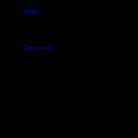
von
Tweety
am
12.02.2011
um 15:43 Uhr
Haha, wie geil...
Hat mir sehr gut gefallen, witzige Story...
von
CharlesFreckle
am
10.10.2010
um 23:17 Uhr
Also, das ist ein Comic :)
Wahrhaftige Charaktere,
lustige Story, mehr kann man von einem guten Comic nicht erw
Klasse.
Freue mich auf mehr!