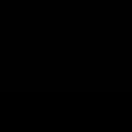
Chapeau!
 tollen zeichnungen! digges lob