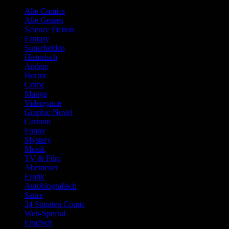
Alle Comics
Alle Genres
Science Fiction
Fantasy
Superhelden
Historisch
Andere
Horror
Crime
Manga
Videogame
Graphic Novel
Cartoon
Funny
Mystery
Musik
TV & Film
Abenteuer
Erotik
Autobiografisch
Satire
24 Stunden Comic
Web-Special
Englisch