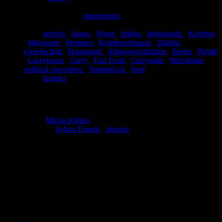
Eingestellt:
02.06.2010
Hochgeladen von:
peppermoni
Neueste Aktualisierung:
02.06.2010
Tags:
tierisch
,
Snack
,
Wurst
,
Imbiss
,
Imbissbude
,
Ketchup
,
Majonaise
,
Pommes
,
Kodderschnauze
,
Dialekt
,
Gesellschaft
,
Hauptstadt
,
Alltagsgeschichten
,
Berlin
,
Politik
,
Currywurst
,
Curry
,
Fast Food
,
Currysoße
,
Wurstbude
,
political corectness
,
Stammtisch
,
Senf
Link:
droigks
Pepper Moni - global
Autor:
Micha Köhler
Zeichner:
Sylvio Droigk
,
droigks
Opa Knicke, Stammgast bei Pepper Moni, sinniert über die
weltumspannende Auswirkung eines Schmetterling-Flügelschlags
im Amazonas nach. Moni bringts auf den Punkt: Det is halt die
Jlobalisierung!
Bewertung
Durchschnitt
3.9 (28 Bewertungen)