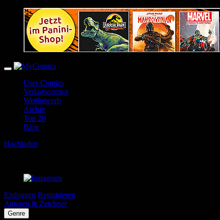
User Comics
Verlagscomics
Wettbewerb
Archiv
Top 20
Blog
Hochladen
Einloggen
Registrieren
Autoren & Zeichner
Genre