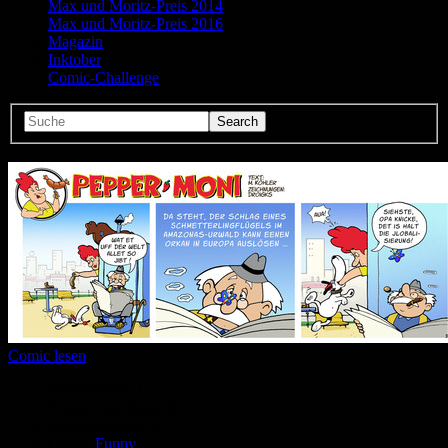
Max und Moritz-Preis 2014
Max und Moritz-Preis 2016
Magazin
Inktober
Comic-Challenge
Comic lesen
Seitenanzahl:
1
Comic-Typ:
Einseiter
Abgeschlossen:
Ja
Genre:
Funny