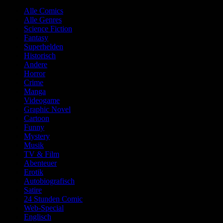
Alle Comics
Alle Genres
Science Fiction
Fantasy
Superhelden
Historisch
Andere
Horror
Crime
Manga
Videogame
Graphic Novel
Cartoon
Funny
Mystery
Musik
TV & Film
Abenteuer
Erotik
Autobiografisch
Satire
24 Stunden Comic
Web-Special
Englisch